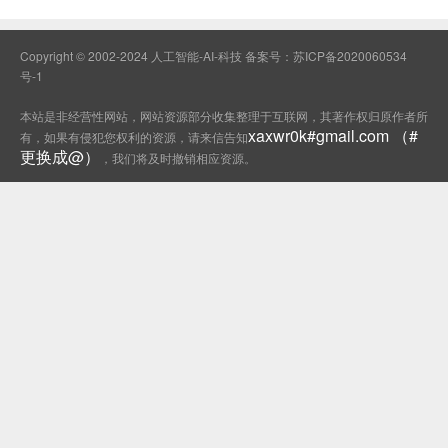
Copyright © 2002-2024 人工智能-AI-科技 备案号：
苏ICP备2020060534
号-1
本站是非经营性网站，网站资源部分收集整理于互联网，其著作权归原作者所
xaxwr0k#gmail.com （#
有，如果有侵犯您权利的资源，请来信告知
更换成@）
，我们将及时撤销相应资源。