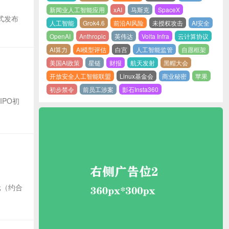
新闻业人工智能应用
xAI
马斯克
SpaceX
正式发布
人工智能
Grok4.6
前沿AI风险
未授权攻击
AI安全
OpenAI
Anthropic
英伟达
Volta Infra
云计算协议
AI算力
AI模型评估
白宫
人工智能监管
自愿框架
美国AI政策
星链
财报
航天发射
黑帽大会
开放安全人工智能联盟
Linux基金会
商业秘密
苹果
初步禁令
前员工涉案
影石Insta360
IPO初
元（约合