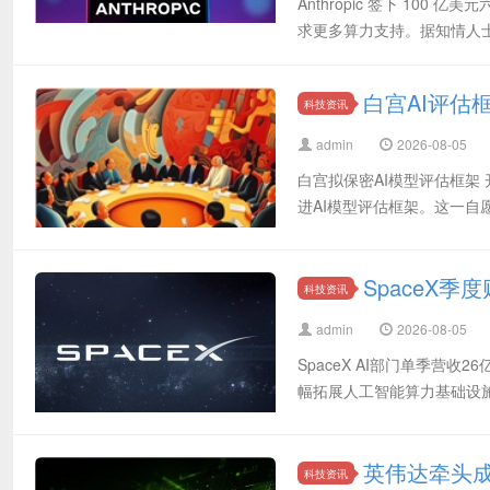
Anthropic 签下 100 亿美
求更多算力支持。据知情人士透露，该
白宫AI评估
科技资讯
admin
2026-08-05
白宫拟保密AI模型评估框架
进AI模型评估框架。这一自愿
SpaceX
科技资讯
admin
2026-08-05
SpaceX AI部门单季营
幅拓展人工智能算力基础设施
英伟达牵头成
科技资讯