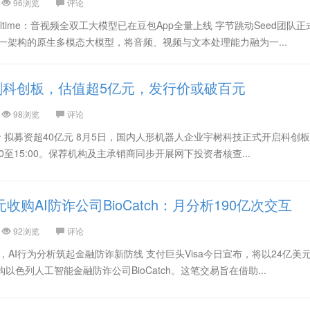
96浏览
评论
ealtime：音视频全双工大模型已在豆包App全量上线 字节跳动Seed团队
款采用统一架构的原生多模态大模型，将音频、视频与文本处理能力融为一...
刺科创板，估值超5亿元，发行价或破百元
98浏览
评论
 拟募资超40亿元 8月5日，国内人形机器人企业宇树科技正式开启科创板
0至15:00。保荐机构及主承销商同步开展网下投资者核查...
亿美元收购AI防诈公司BioCatch：月分析190亿次交互
92浏览
评论
Catch，AI行为分析筑起金融防诈新防线 支付巨头Visa今日宣布，将以24亿美
购以色列人工智能金融防诈公司BioCatch。这笔交易旨在借助...