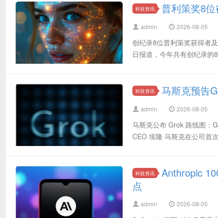
普利策奖8位
科技资讯
admin
2026-08-05
创纪录8位普利策奖获得者及入
日报道，今年共有创纪录的8
马斯克预告Gr
科技资讯
admin
2026-08-05
马斯克公布 Grok 路线图：Gr
CEO 埃隆·马斯克在公司首次
Anthrop
科技资讯
点
admin
2026-08-05