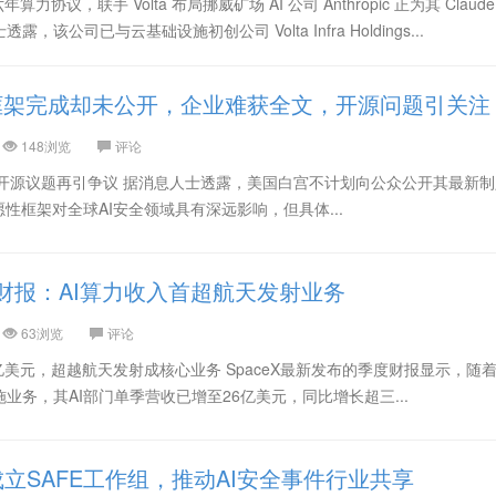
元六年算力协议，联手 Volta 布局挪威矿场 AI 公司 Anthropic 正为其 Claud
公司已与云基础设施初创公司 Volta Infra Holdings...
框架完成却未公开，企业难获全文，开源问题引关注
148浏览
评论
 开源议题再引争议 据消息人士透露，美国白宫不计划向公众公开其最新
性框架对全球AI安全领域具有深远影响，但具体...
季度财报：AI算力收入首超航天发射业务
63浏览
评论
收26亿美元，超越航天发射成核心业务 SpaceX最新发布的季度财报显示，随
业务，其AI部门单季营收已增至26亿美元，同比增长超三...
立SAFE工作组，推动AI安全事件行业共享