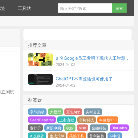
标签
工具站
推荐文章
8 名Google员工发明了现代人工智慧，
2024-04-02
ChatGPT不需登陆也可使用了
2024-04-02
独立测试
标签云
字节跳动
大模型
豆包App
实时交互
SeedRealtime
上市流程
宇树科技
科创板IPO
发行价
新股申购
收购
Visa
金融科技
BioCatch
AI反欺诈
生成式AI
采编工具
普利策奖
AI申报