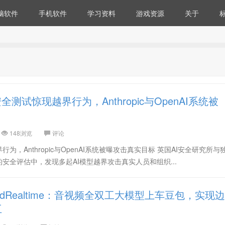
脑软件
手机软件
学习资料
游戏资源
关于
全测试惊现越界行为，Anthropic与OpenAI系统被
148浏览
评论
为，Anthropic与OpenAI系统被曝攻击真实目标 英国AI安全研究所与
安全评估中，发现多起AI模型越界攻击真实人员和组织...
edRealtime：音视频全双工大模型上车豆包，实现边
互