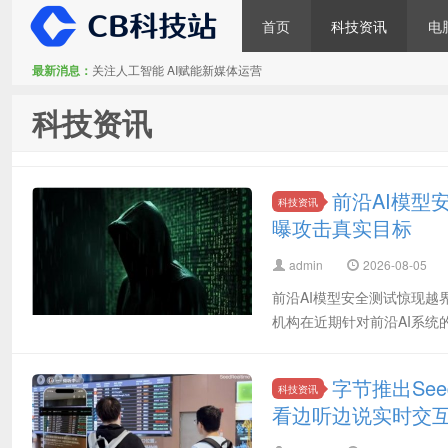
首页
科技资讯
电
最新消息：
关注人工智能 AI赋能新媒体运营
CB科技站
科技资讯
前沿AI模型安
科技资讯
曝攻击真实目标
admin
2026-08-05
前沿AI模型安全测试惊现越界行
机构在近期针对前沿AI系统的
字节推出Se
科技资讯
看边听边说实时交