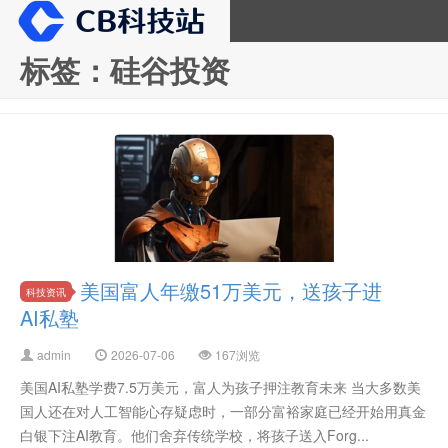
标签：硅谷投资
CB科技站
美国富人年缴51万美元，送孩子进
科技资讯
AI私塾
admin
2026-07-06
167浏览
美国AI私塾学费7.5万美元，富人为孩子押注教育未来 当大多数美
国人还在对人工智能心存疑虑时，一部分富裕家庭已经开始用真金
白银下注AI教育。他们舍弃传统学校，将孩子送入Forg...