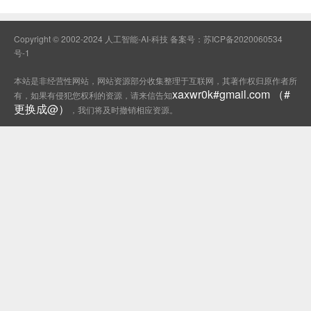
Copyright © 2002-2024 人工智能-AI-科技 备案号：
苏ICP备2020060534
号-1
本站是非经营性网站，网站资源部分收集整理于互联网，其著作权归原作者所
xaxwr0k#gmail.com （#
有，如果有侵犯您权利的资源，请来信告知
更换成@）
，我们将及时撤销相应资源。