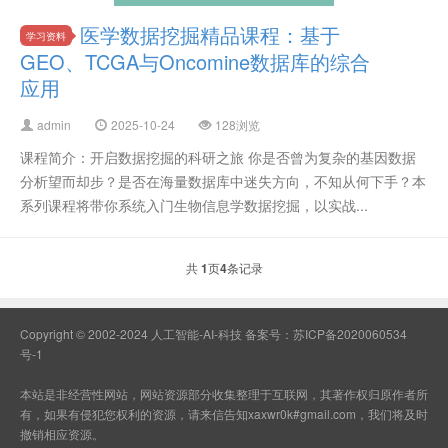
医学数据挖掘精品课程：基于
学习资料
GEO、TCGA与Oncomine数据库的综合
应用
admin
2025-10-24
128浏览
课程简介：开启数据挖掘的科研之旅 你是否曾为复杂的基因数据
分析望而却步？是否在海量数据库中迷失方向，不知从何下手？本
系列课程将带你系统入门生物信息学数据挖掘，以实战...
共
1
页
4
条记录
Copyright © 2002-2024 人工智能-AI-科技 备案号：
苏ICP备2020060534
号-1
本站是非经营性网站，网站资源部分收集整理于互联网，其著作权归原作者所
有，如果有侵犯您权利的资源，请来信告知xaxwr0k#gmail.com，我们将及时
撤销相应资源。