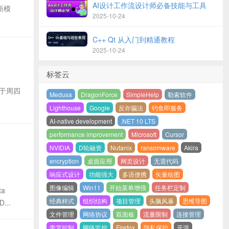
AI设计工作流设计师必备技能与工具
新模
2025-10-24
C++ Qt 从入门到精通教程
2025-10-24
标签云
 于周四
Medusa
DragonForce
SimpleHelp
勒索软件
Lighthouse
Google
反诈骗法
钓鱼即服务
AI-native development
.NET 10 LTS
performance improvement
Microsoft
Cursor
NVIDIA
D轮融资
Nutanix
ransomware
Akira
encryption
桌面应用
网页设计
无需代码
响应式设计
功能强大
多语便携
矢量绘图
图像编辑
Win11
开始菜单增强
任务栏定制
a
经典样式
组织结构
项目管理
头脑风暴
思维导图
..
文件管理
网络协议
双面板
流量限制
连接管理
带宽控制
网络监控
Firefox
隐私保护
开源