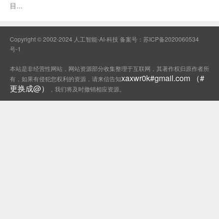
目...
Copyright © 2002-2024 人工智能-AI-科技 备案号：
苏ICP备2020060534
号-1
本站是非经营性网站，网站资源部分收集整理于互联网，其著作权归原作者所
xaxwr0k#gmail.com （#
有，如果有侵犯您权利的资源，请来信告知
更换成@）
，我们将及时撤销相应资源。