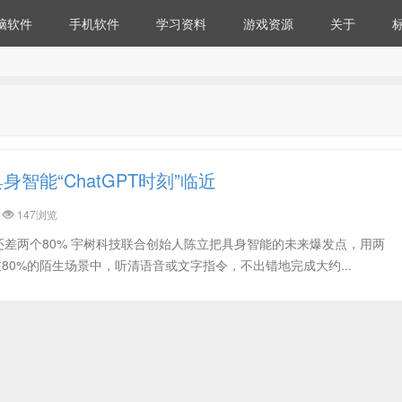
脑软件
手机软件
学习资料
游戏资源
关于
智能“ChatGPT时刻”临近
147浏览
刻”还差两个80% 宇树科技联合创始人陈立把具身智能的未来爆发点，用两
在80%的陌生场景中，听清语音或文字指令，不出错地完成大约...