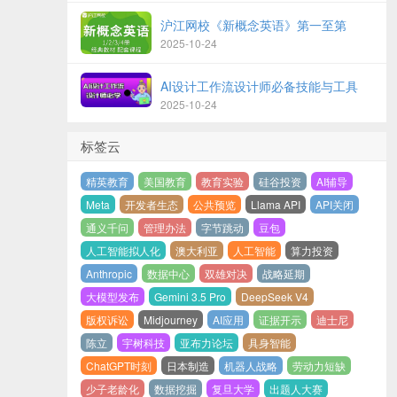
沪江网校《新概念英语》第一至第
2025-10-24
AI设计工作流设计师必备技能与工具
2025-10-24
标签云
精英教育
美国教育
教育实验
硅谷投资
AI辅导
Meta
开发者生态
公共预览
Llama API
API关闭
通义千问
管理办法
字节跳动
豆包
人工智能拟人化
澳大利亚
人工智能
算力投资
Anthropic
数据中心
双雄对决
战略延期
大模型发布
Gemini 3.5 Pro
DeepSeek V4
版权诉讼
Midjourney
AI应用
证据开示
迪士尼
陈立
宇树科技
亚布力论坛
具身智能
ChatGPT时刻
日本制造
机器人战略
劳动力短缺
少子老龄化
数据挖掘
复旦大学
出题人大赛