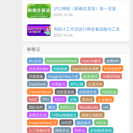
沪江网校《新概念英语》第一至第
2025-10-24
AI设计工作流设计师必备技能与工具
2025-10-24
标签云
AI+生活
DeepSeekV4Flash
OpenAI兼容
免费API
北京AGI Bar
AI智能体
OpenAI安全调查
AI安全防护
沙箱逃逸
Hugging Face入侵
基准测试
大模型性能
DeepSeek
代理能力
API公测
生成式AI
ClaudeOpus5
浏览器游戏
AI游戏开发
代码生成
ASIC
TPU
AI芯片
谷歌
英伟达
企业微信
团队协作
腾讯
协同办公
WorkBuddy
xAI
多模态生成
1080p视频输出
视频生成模型
ImagineVideo1.5
AI代理
越权操作
AI安全
人工智能伦理
网络安全
阿里云
多智能体协同