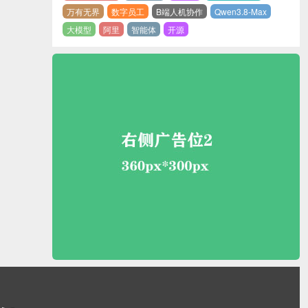
万有无界
数字员工
B端人机协作
Qwen3.8-Max
大模型
阿里
智能体
开源