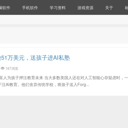
脑软件
手机软件
学习资料
游戏资源
关于
51万美元，送孩子进AI私塾
167浏览
元，富人为孩子押注教育未来 当大多数美国人还在对人工智能心存疑虑时，
AI教育。他们舍弃传统学校，将孩子送入Forg...