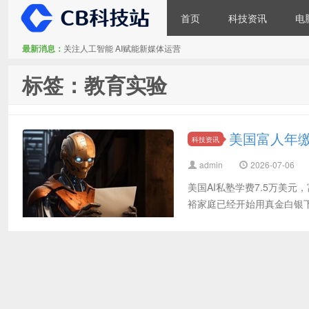
首页
科技资讯
电
最新消息：
关注人工智能 AI赋能新媒体运营
CB科技站
标签：教育实验
美国富人年缴
科技资讯
admin
2026-07-06
美国AI私塾学费7.5万美
裕家庭已经开始用真金白银下注