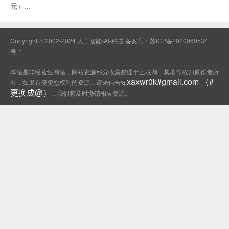
元）...
Copyright © 2002-2024 人工智能-AI-科技 备案号：
苏ICP备2020060534
号-1
本站是非经营性网站，网站资源部分收集整理于互联网，其著作权归原作者所
xaxwr0k#gmail.com （#
有，如果有侵犯您权利的资源，请来信告知
更换成@）
，我们将及时撤销相应资源。