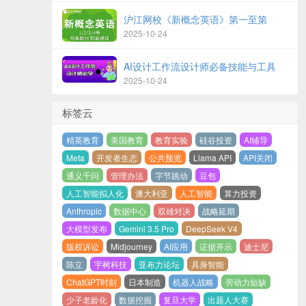
沪江网校《新概念英语》第一至第
2025-10-24
AI设计工作流设计师必备技能与工具
2025-10-24
标签云
精英教育
美国教育
教育实验
硅谷投资
AI辅导
Meta
开发者生态
公共预览
Llama API
API关闭
通义千问
管理办法
字节跳动
豆包
人工智能拟人化
澳大利亚
人工智能
算力投资
Anthropic
数据中心
双雄对决
战略延期
大模型发布
Gemini 3.5 Pro
DeepSeek V4
版权诉讼
Midjourney
AI应用
证据开示
迪士尼
陈立
宇树科技
亚布力论坛
具身智能
ChatGPT时刻
日本制造
机器人战略
劳动力短缺
少子老龄化
数据挖掘
复旦大学
出题人大赛