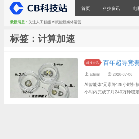
首页
科技资讯
电
最新消息：
关注人工智能 AI赋能新媒体运营
CB科技站
标签：计算加速
百年超导竞赛
科技资讯
admin
2026-07-06
AI智能体“元素虾”28小时扫
小时内完成了对240万种稳定