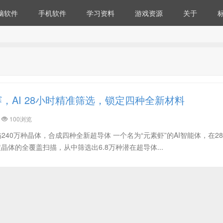
脑软件
手机软件
学习资料
游戏资源
关于
，AI 28小时精准筛选，锁定四种全新材料
100浏览
描240万种晶体，合成四种全新超导体 一个名为“元素虾”的AI智能体，在28
晶体的全覆盖扫描，从中筛选出6.8万种潜在超导体...