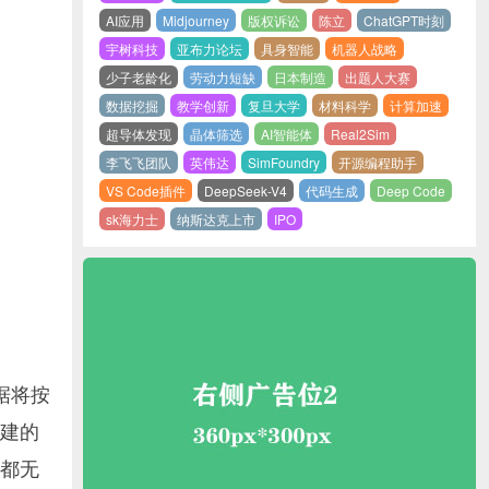
AI应用
Midjourney
版权诉讼
陈立
ChatGPT时刻
宇树科技
亚布力论坛
具身智能
机器人战略
少子老龄化
劳动力短缺
日本制造
出题人大赛
数据挖掘
教学创新
复旦大学
材料科学
计算加速
超导体发现
晶体筛选
AI智能体
Real2Sim
李飞飞团队
英伟达
SimFoundry
开源编程助手
VS Code插件
DeepSeek-V4
代码生成
Deep Code
sk海力士
纳斯达克上市
IPO
据将按
建的
录都无