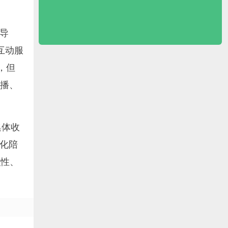
导
互动服
，但
播、
集体收
化陪
识性、