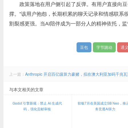
政策落地在用户侧引起了反弹。有用户直接向豆
撑。”该用户抱怨，长期积累的聊天记录和情感联系
割裂感更强。当AI陪伴成为一部分人的精神依托，
豆包
字节跳动
通
上一篇：
Anthropic 开启百亿级算力豪赌，拟在澳大利亚加码千兆
与本文相关的文章
Godot 引擎新规：禁止 AI 生成代
软银7月在美国成立SB Neo，推
码，强化贡献审核
务竞逐AI算力