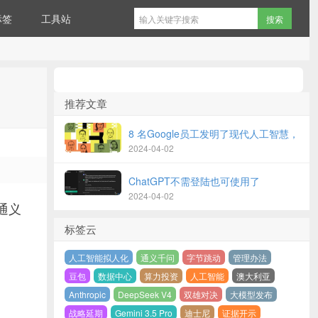
标签
工具站
推荐文章
8 名Google员工发明了现代人工智慧，
2024-04-02
ChatGPT不需登陆也可使用了
2024-04-02
通义
标签云
人工智能拟人化
通义千问
字节跳动
管理办法
豆包
数据中心
算力投资
人工智能
澳大利亚
Anthropic
DeepSeek V4
双雄对决
大模型发布
战略延期
Gemini 3.5 Pro
迪士尼
证据开示