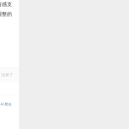
情感支
调整的
：没有了
 AI 爬虫