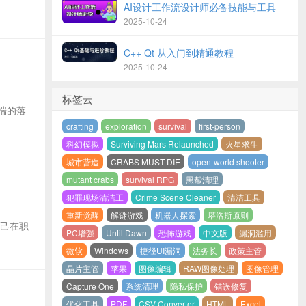
AI设计工作流设计师必备技能与工具
2025-10-24
C++ Qt 从入门到精通教程
2025-10-24
标签云
端的落
crafting
exploration
survival
first-person
科幻模拟
Surviving Mars Relaunched
火星求生
城市营造
CRABS MUST DIE
open-world shooter
mutant crabs
survival RPG
黑帮清理
犯罪现场清洁工
Crime Scene Cleaner
清洁工具
重新觉醒
解谜游戏
机器人探索
塔洛斯原则
自己在职
PC增强
Until Dawn
恐怖游戏
中文版
漏洞滥用
微软
Windows
捷径UI漏洞
法务长
政策主管
晶片主管
苹果
图像编辑
RAW图像处理
图像管理
Capture One
系统清理
隐私保护
错误修复
优化工具
PDF
CSV Converter
HTML
Excel