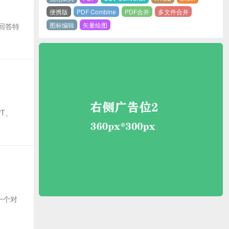
便携版
PDF Combine
PDF合并
多文件合并
图标编辑
矢量绘图
回答特
T、
一个对