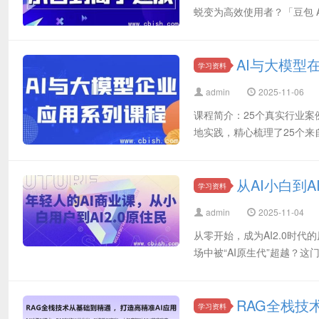
蜕变为高效使用者？「豆包 A
AI与大模型
学习资料
admin
2025-11-06
课程简介：25个真实行业案
地实践，精心梳理了25个来
从AI小白到A
学习资料
admin
2025-11-04
从零开始，成为AI2.0时
场中被“AI原生代”超越？这
RAG全栈技
学习资料