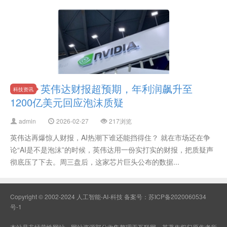
英伟达财报超预期，年利润飙升至
科技资讯
1200亿美元回应泡沫质疑
admin
2026-02-27
217浏览
英伟达再爆惊人财报，AI热潮下谁还能挡得住？ 就在市场还在争
论“AI是不是泡沫”的时候，英伟达用一份实打实的财报，把质疑声
彻底压了下去。周三盘后，这家芯片巨头公布的数据...
Copyright © 2002-2024 人工智能-AI-科技 备案号：
苏ICP备2020060534
号-1
本站是非经营性网站，网站资源部分收集整理于互联网，其著作权归原作者所