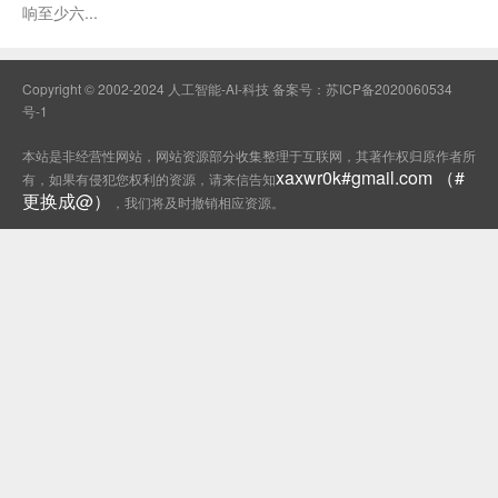
响至少六...
Copyright © 2002-2024 人工智能-AI-科技 备案号：
苏ICP备2020060534
号-1
本站是非经营性网站，网站资源部分收集整理于互联网，其著作权归原作者所
xaxwr0k#gmail.com （#
有，如果有侵犯您权利的资源，请来信告知
更换成@）
，我们将及时撤销相应资源。