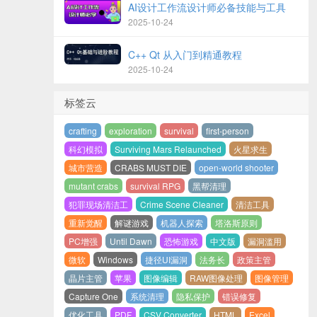
AI设计工作流设计师必备技能与工具
2025-10-24
C++ Qt 从入门到精通教程
2025-10-24
标签云
crafting
exploration
survival
first-person
科幻模拟
Surviving Mars Relaunched
火星求生
城市营造
CRABS MUST DIE
open-world shooter
mutant crabs
survival RPG
黑帮清理
犯罪现场清洁工
Crime Scene Cleaner
清洁工具
重新觉醒
解谜游戏
机器人探索
塔洛斯原则
PC增强
Until Dawn
恐怖游戏
中文版
漏洞滥用
微软
Windows
捷径UI漏洞
法务长
政策主管
晶片主管
苹果
图像编辑
RAW图像处理
图像管理
Capture One
系统清理
隐私保护
错误修复
优化工具
PDF
CSV Converter
HTML
Excel