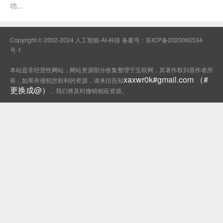
功...
Copyright © 2002-2024 人工智能-AI-科技 备案号：
苏ICP备2020060534
号-1
本站是非经营性网站，网站资源部分收集整理于互联网，其著作权归原作者所
xaxwr0k#gmail.com （#
有，如果有侵犯您权利的资源，请来信告知
更换成@）
，我们将及时撤销相应资源。