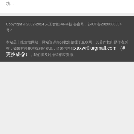
功...
Copyright © 2002-2024 人工智能-AI-科技 备案号：
苏ICP备2020060534
号-1
本站是非经营性网站，网站资源部分收集整理于互联网，其著作权归原作者所
xaxwr0k#gmail.com （#
有，如果有侵犯您权利的资源，请来信告知
更换成@）
，我们将及时撤销相应资源。