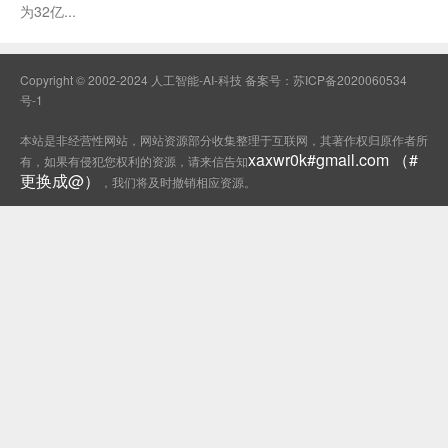
为32亿...
Copyright © 2002-2024 人工智能-AI-科技 备案号：
苏ICP备2020060534
号-1
本站是非经营性网站，网站资源部分收集整理于互联网，其著作权归原作者所
xaxwr0k#gmail.com （#
有，如果有侵犯您权利的资源，请来信告知
更换成@）
，我们将及时撤销相应资源。