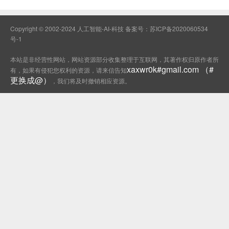
Copyright © 2002-2024 人工智能-AI-科技 备案号：
苏ICP备2020060534
号-1
本站是非经营性网站，网站资源部分收集整理于互联网，其著作权归原作者所
xaxwr0k#gmail.com （#
有，如果有侵犯您权利的资源，请来信告知
更换成@）
，我们将及时撤销相应资源。