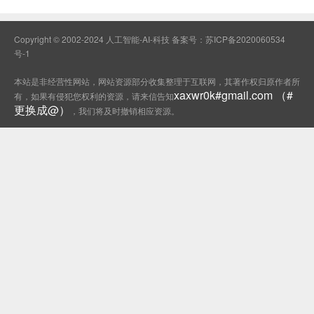
Copyright © 2002-2024 人工智能-AI-科技 备案号：
苏ICP备2020060534
号-1
本站是非经营性网站，网站资源部分收集整理于互联网，其著作权归原作者所
xaxwr0k#gmail.com （#
有，如果有侵犯您权利的资源，请来信告知
更换成@）
，我们将及时撤销相应资源。