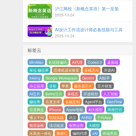
沪江网校《新概念英语》第一至第
2025-10-24
AI设计工作流设计师必备技能与工具
2025-10-24
标签云
MiniMax
长链路编码
AI代理
Code2.0
桌面端
米拉·穆拉蒂
思维机器实验室
多模态AI
开源AI
Inkling
Google Workspace
Gemini
AI助手
办公应用
谷歌
苹果
服务器芯片
芯片研发
AI芯片
Baltra芯片
多模态
开源模型
人工智能
穆拉蒂
百度文库
金融定制
Agent平台
GenFlow
百度网盘
iPhone
Apple智能
AI大模型
阿里巴巴
通义千问
职场实战
武汉
AI求职
千问App
简历诊断
清洁能源
智慧运营
大模型
水风光一体化
雅砻江
编码代理
xAI
终端界面