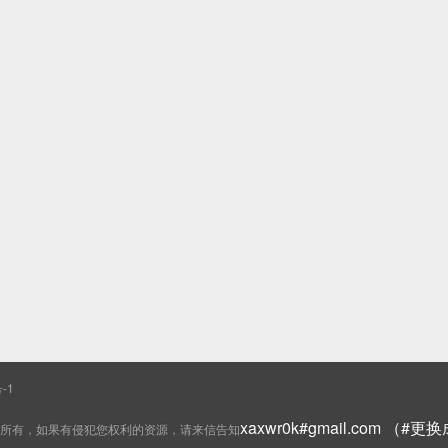
-1
xaxwr0k#gmail.com （#
所有，如果有侵犯您权利的资源，请来信告知