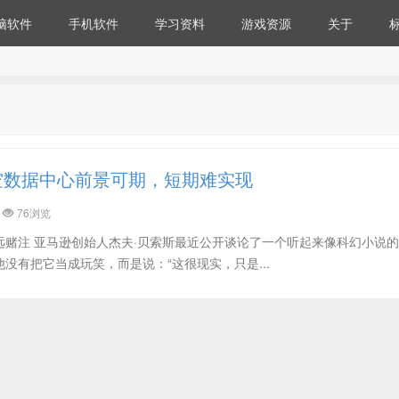
脑软件
手机软件
学习资料
游戏资源
关于
空数据中心前景可期，短期难实现
76浏览
远赌注 亚马逊创始人杰夫·贝索斯最近公开谈论了一个听起来像科幻小说
没有把它当成玩笑，而是说：“这很现实，只是...