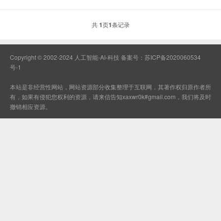
共
1
页
1
条记录
Copyright © 2002-2024 人工智能-AI-科技 备案号：
苏ICP备2020060534
号-1
本站是非经营性网站，网站资源部分收集整理于互联网，其著作权归原作者所
有，如果有侵犯您权利的资源，请来信告知xaxwr0k#gmail.com，我们将及时
撤销相应资源。