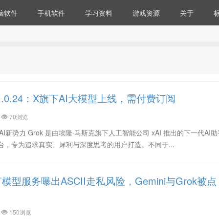
脑软件
手机软件
学习资料
游戏资源
关于
a v1.0.24：X旗下AI大模型上线，需付费订阅
70浏览
的AI新势力 Grok 是由埃隆·马斯克旗下人工智能公司 xAI 推出的下一代AI
r）平台，专为追求真实、犀利与深度思考的用户打造。不同于...
型服务曝出ASCII走私风险，Gemini与Grok被点
150浏览