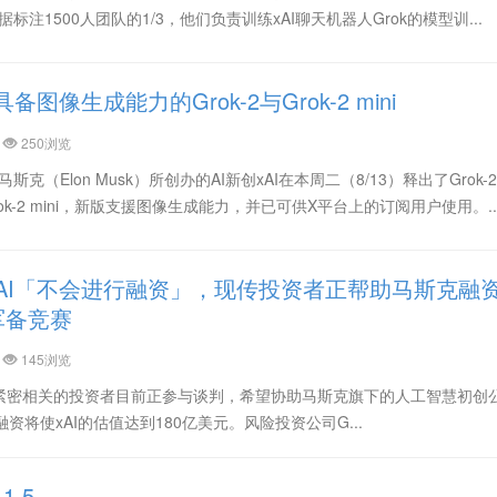
标注1500人团队的1/3，他们负责训练xAI聊天机器人Grok的模型训...
备图像生成能力的Grok-2与Grok-2 mini
250浏览
on X 由马斯克（Elon Musk）所创办的AI新创xAI在本周二（8/13）释出了Grok
Grok-2 mini，新版支援图像生成能力，并已可供X平台上的订阅用户使用。..
AI「不会进行融资」，现传投资者正帮助马斯克融
军备竞赛
145浏览
紧密相关的投资者目前正参与谈判，希望协助马斯克旗下的人工智慧初创公司
资将使xAI的估值达到180亿美元。风险投资公司G...
1.5