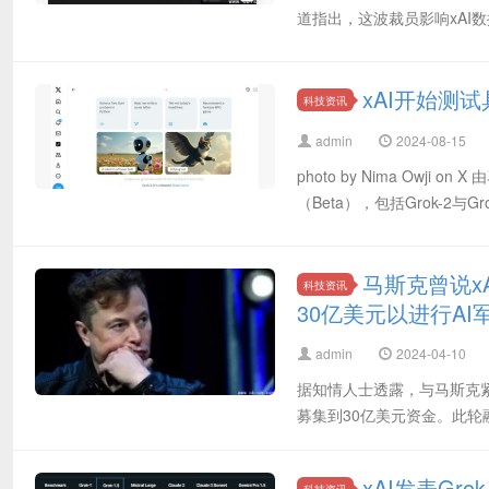
道指出，这波裁员影响xAI数据
xAI开始测试具
科技资讯
admin
2024-08-15
photo by Nima Owji 
（Beta），包括Grok-2与
马斯克曾说x
科技资讯
30亿美元以进行AI
admin
2024-04-10
据知情人士透露，与马斯克
募集到30亿美元资金。此轮融
xAI发表Grok-
科技资讯