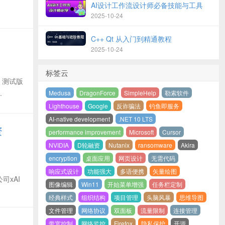
AI设计工作流设计师必备技能与工具
2025-10-24
C++ Qt 从入门到精通教程
2025-10-24
标签云
-2 测试版
.
Medusa
DragonForce
SimpleHelp
勒索软件
Lighthouse
Google
反诈骗法
钓鱼即服务
AI-native development
.NET 10 LTS
资
performance improvement
Microsoft
Cursor
NVIDIA
D轮融资
Nutanix
ransomware
Akira
encryption
桌面应用
网页设计
无需代码
响应式设计
功能强大
多语便携
矢量绘图
xAI
图像编辑
Win11
开始菜单增强
任务栏定制
经典样式
组织结构
项目管理
头脑风暴
思维导图
文件管理
网络协议
双面板
流量限制
连接管理
带宽控制
网络监控
Firefox
隐私保护
开源