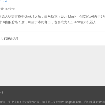
155浏览
日开源大型语言模型Grok-1之后，由马斯克（Elon Musk）创立的xAI再于3
支援16倍的脉络长度，可望于本周释出，也会成为X上Grok聊天机器人...
共
1
页
5
条记录
-1
如果有侵犯您权利的资源，请来信告知xaxwr0k#gmail.com，我们将及时撤