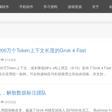
脑软件
手机软件
学习资料
游戏资源
关于
00万个Token上下文长度的Grok 4 Fast
213浏览
持200万Token上下文，成本降低98% xAI上周五（9/19）发布了Grok 4 Fa
，首次采用统一架构，可在快速响应与长链推理之间自由切换，并支持...
00人，解散数据标注团队
200浏览
，xAI上周因策略改变，裁减了Grok AI模型训练人员约500名员工。 Business Ins