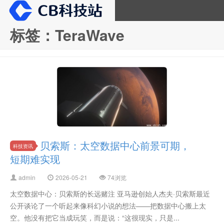
标签：TeraWave
CB科技站
贝索斯：太空数据中心前景可期，
科技资讯
短期难实现
admin
2026-05-21
74浏览
太空数据中心：贝索斯的长远赌注 亚马逊创始人杰夫·贝索斯最近
公开谈论了一个听起来像科幻小说的想法——把数据中心搬上太
空。他没有把它当成玩笑，而是说：“这很现实，只是...