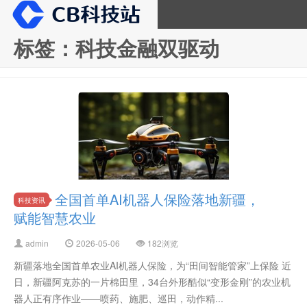
标签：科技金融双驱动
CB科技站
全国首单AI机器人保险落地新疆，
科技资讯
赋能智慧农业
admin
2026-05-06
182浏览
新疆落地全国首单农业AI机器人保险，为“田间智能管家”上保险 近
日，新疆阿克苏的一片棉田里，34台外形酷似“变形金刚”的农业机
器人正有序作业——喷药、施肥、巡田，动作精...