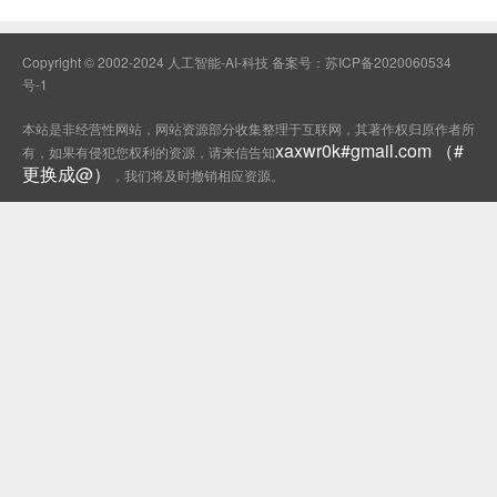
Copyright © 2002-2024 人工智能-AI-科技 备案号：
苏ICP备2020060534
号-1
本站是非经营性网站，网站资源部分收集整理于互联网，其著作权归原作者所
xaxwr0k#gmail.com （#
有，如果有侵犯您权利的资源，请来信告知
更换成@）
，我们将及时撤销相应资源。