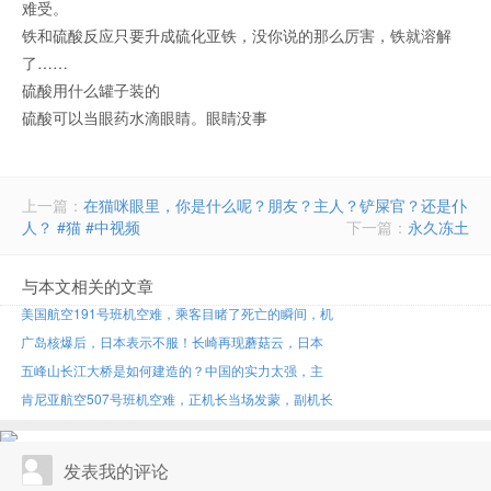
难受。
铁和硫酸反应只要升成硫化亚铁，没你说的那么厉害，铁就溶解
了……
硫酸用什么罐子装的
硫酸可以当眼药水滴眼睛。眼睛没事
上一篇：
在猫咪眼里，你是什么呢？朋友？主人？铲屎官？还是仆
人？ #猫 #中视频
下一篇：
永久冻土
与本文相关的文章
美国航空191号班机空难，乘客目睹了死亡的瞬间，机
广岛核爆后，日本表示不服！长崎再现蘑菇云，日本
五峰山长江大桥是如何建造的？中国的实力太强，主
肯尼亚航空507号班机空难，正机长当场发蒙，副机长
发表我的评论