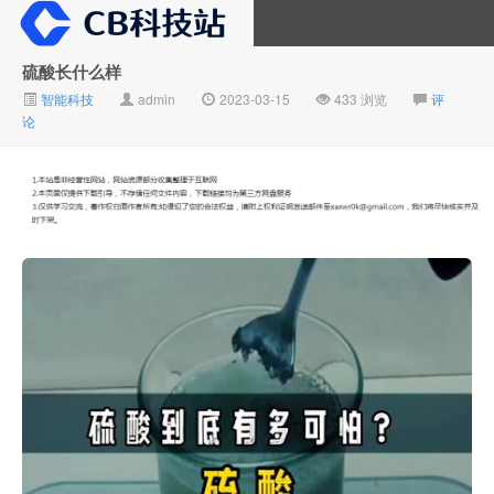
硫酸长什么样
智能科技
admin
2023-03-15
433 浏览
评
大V推广
论