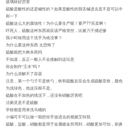
玻璃杯好厉害
硫酸是酸性的还是碱性的？如果是酸性的我丢碱进去是不是可以中
和一下
硫酸这么大的腐蚀性！为什么要生产呢！要严??买卖啊！
吓死人，硫酸这种东西就应该严格管控，比被刀子捅还惨
我小时候用这个洗手为啥没事？
为什么要这种东西 太恐怖了
硫酸能把大树杀死吗
不知道，反正一般人不会接触到这玩意
你会制作“王水”吗？
为什么溶解不了容器
注意，第一个勺子不是铁勺，铁和硫酸反应会生成硫酸亚铁，颜色
为浅绿色，他这压根不是。
硫酸在不加热的情况下，还没有硝酸厉害吧
洁厕灵是不是硫酸
学校都是用来洗马桶的
小编可不可以做一期把你手放进去的视频艾特我
硫酸，盐酸，硝酸都是用于金属镀金所用到，硝酸更加可怕，刺鼻