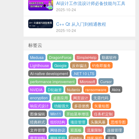
AI设计工作流设计师必备技能与工具
2025-10-24
C++ Qt 从入门到精通教程
2025-10-24
标签云
Medusa
DragonForce
SimpleHelp
勒索软件
Lighthouse
Google
反诈骗法
钓鱼即服务
AI-native development
.NET 10 LTS
performance improvement
Microsoft
Cursor
NVIDIA
D轮融资
Nutanix
ransomware
Akira
encryption
桌面应用
网页设计
无需代码
响应式设计
功能强大
多语便携
矢量绘图
图像编辑
Win11
开始菜单增强
任务栏定制
经典样式
组织结构
项目管理
头脑风暴
思维导图
文件管理
网络协议
双面板
流量限制
连接管理
带宽控制
网络监控
Firefox
隐私保护
开源