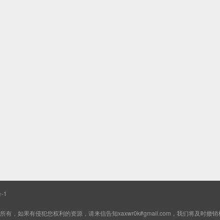
-1
如果有侵犯您权利的资源，请来信告知xaxwr0k#gmail.com，我们将及时撤