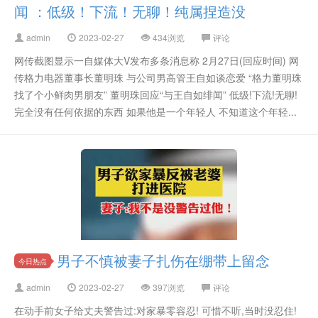
闻 ：低级！下流！无聊！纯属捏造没
admin
2023-02-27
434浏览
评论
网传截图显示一自媒体大V发布多条消息称 2月27日(回应时间) 网
传格力电器董事长董明珠 与公司男高管王自如谈恋爱 “格力董明珠
找了个小鲜肉男朋友” 董明珠回应“与王自如绯闻” 低级!下流!无聊!
完全没有任何依据的东西 如果他是一个年轻人 不知道这个年轻...
男子不慎被妻子扎伤在绷带上留念
今日热点
admin
2023-02-27
397浏览
评论
在动手前女子给丈夫警告过:对家暴零容忍! 可惜不听,当时没忍住!