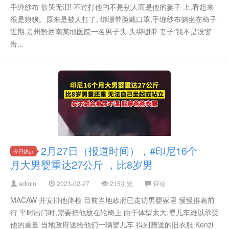
手缠纱布 欲哭无泪! 不过打他的不是别人而是他的妻子 上,看起来
很是狼狈。原来是被人打了, 绑绷带脸戴口罩,手缠纱布躺坐在椅子
近期,贵州黔西南某地医院一名男子头 头绑绷带 妻子:我不是没警
告...
2月27日（报道时间），#印尼16个
今日热点
月大男婴重达27公斤 ，比8岁男
admin
2023-02-27
215浏览
评论
MACAW 并安排他体检 目前当地政府已走访男婴家里 慢慢推着前
行 平时出门时,需要把他放在轮椅上 由于体型太大,婴儿车难以承受
他的重量 当地政府送给他们一辆婴儿车 得到赠送的旧衣服 Kenzi