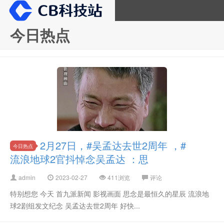
今日热点
CB科技站
2月27日，#吴孟达去世2周年 ，#
今日热点
流浪地球2官抖悼念吴孟达 ：思
admin
2023-02-27
411浏览
评论
特别想您 今天 首九派新闻 影视画面 思念是最恒久的星辰 流浪地
球2剧组发文纪念 吴孟达去世2周年 好快...