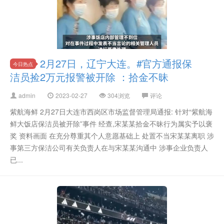
2月27日，辽宁大连。#官方通报保
今日热点
洁员捡2万元报警被开除 ：拾金不昧
admin
2023-02-27
304浏览
评论
紫航海鲜 2月27日大连市西岗区市场监督管理局通报: 针对“紫航海
鲜大饭店保洁员被开除”事件 经查,宋某某拾金不昧行为属实予以褒
奖 资料画面 在充分尊重其个人意愿基础上 处置不当宋某某离职 涉
事第三方保洁公司有关负责人在与宋某某沟通中 涉事企业负责人
已...