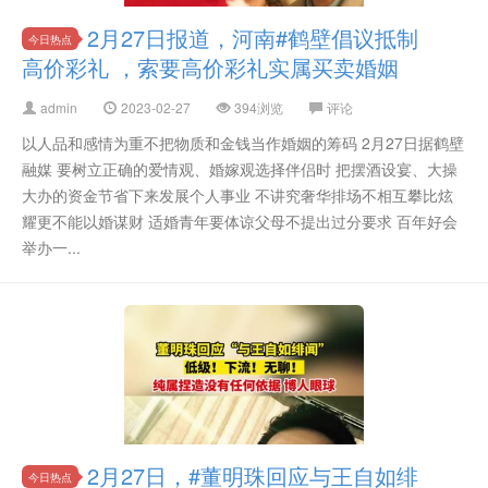
2月27日报道，河南#鹤壁倡议抵制
今日热点
高价彩礼 ，索要高价彩礼实属买卖婚姻
admin
2023-02-27
394浏览
评论
以人品和感情为重不把物质和金钱当作婚姻的筹码 2月27日据鹤壁
融媒 要树立正确的爱情观、婚嫁观选择伴侣时 把摆酒设宴、大操
大办的资金节省下来发展个人事业 不讲究奢华排场不相互攀比炫
耀更不能以婚谋财 适婚青年要体谅父母不提出过分要求 百年好会
举办一...
2月27日，#董明珠回应与王自如绯
今日热点