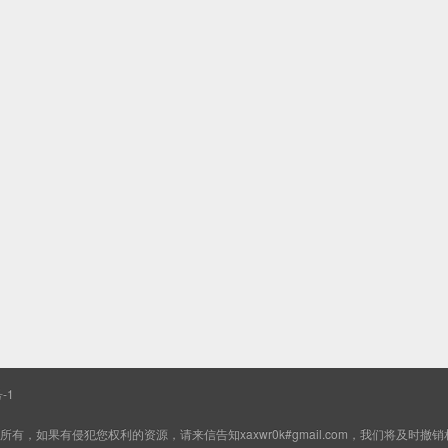
-1
如果有侵犯您权利的资源，请来信告知xaxwr0k#gmail.com，我们将及时撤