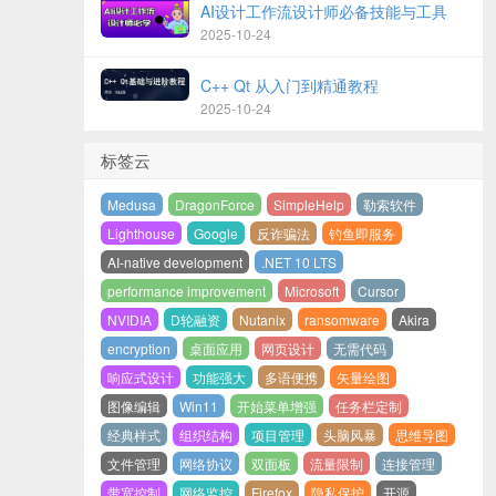
AI设计工作流设计师必备技能与工具
2025-10-24
C++ Qt 从入门到精通教程
2025-10-24
标签云
Medusa
DragonForce
SimpleHelp
勒索软件
Lighthouse
Google
反诈骗法
钓鱼即服务
AI-native development
.NET 10 LTS
performance improvement
Microsoft
Cursor
NVIDIA
D轮融资
Nutanix
ransomware
Akira
encryption
桌面应用
网页设计
无需代码
响应式设计
功能强大
多语便携
矢量绘图
图像编辑
Win11
开始菜单增强
任务栏定制
经典样式
组织结构
项目管理
头脑风暴
思维导图
文件管理
网络协议
双面板
流量限制
连接管理
带宽控制
网络监控
Firefox
隐私保护
开源