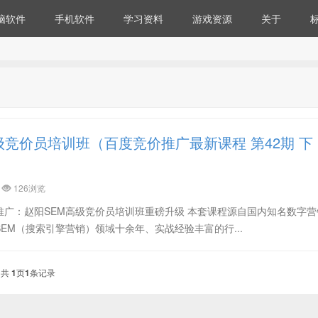
脑软件
手机软件
学习资料
游戏资源
关于
级竞价员培训班（百度竞价推广最新课程 第42期 下
126浏览
推广：赵阳SEM高级竞价员培训班重磅升级 本套课程源自国内知名数字营
EM（搜索引擎营销）领域十余年、实战经验丰富的行...
共
1
页
1
条记录