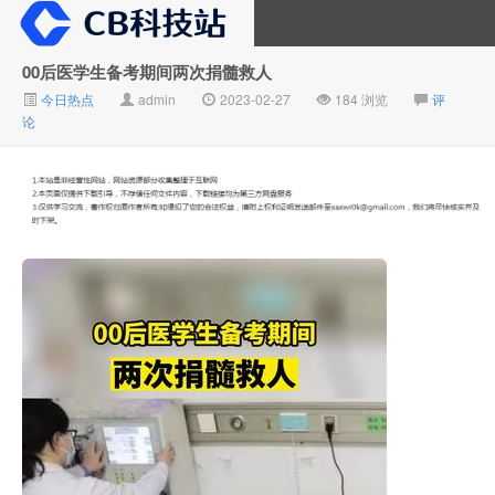
00后医学生备考期间两次捐髓救人
今日热点
admin
2023-02-27
184 浏览
评
大V推广
论