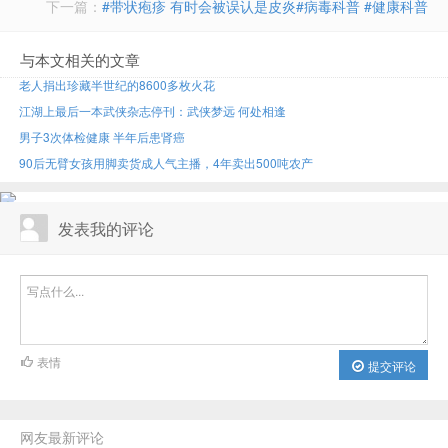
下一篇：
#带状疱疹 有时会被误认是皮炎#病毒科普 #健康科普
与本文相关的文章
老人捐出珍藏半世纪的8600多枚火花
江湖上最后一本武侠杂志停刊：武侠梦远 何处相逢
男子3次体检健康 半年后患肾癌
90后无臂女孩用脚卖货成人气主播，4年卖出500吨农产
发表我的评论
表情
提交评论
网友最新评论