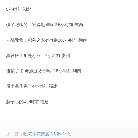
5小时前·湖北
傻了吧唧的，对得起谁啊？5小时前·陕西
功德无量，积善之家必有余庆6小时前·河南
真舍得！那是寿命！7小时前·贵州
傻孩子 你考虑过父母吗 ？5小时前·湖南
后半辈子完了4小时前·福建
脑子小的4小时前·福建
上一篇：
吃完连花清瘟不能吃什么