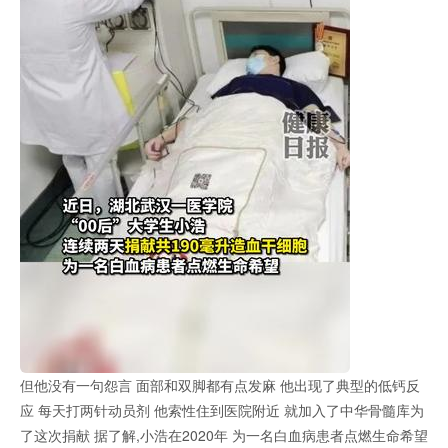
但他没有一句怨言 面部和双脚都有点发麻 他出现了典型的低钙反
应 每天打两针动员剂 他索性住到医院附近 就加入了中华骨髓库为
了这次捐献 据了解,小浩在2020年 为一名白血病患者点燃生命希望