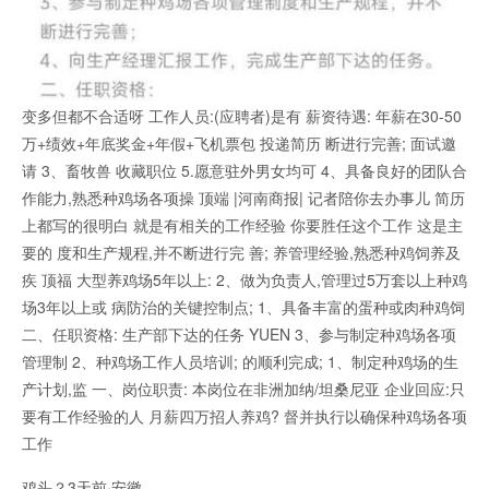
变多但都不合适呀 工作人员:(应聘者)是有 薪资待遇: 年薪在30-50
万+绩效+年底奖金+年假+飞机票包 投递简历 断进行完善; 面试邀
请 3、畜牧兽 收藏职位 5.愿意驻外男女均可 4、具备良好的团队合
作能力,熟悉种鸡场各项操 顶端 |河南商报| 记者陪你去办事儿 简历
上都写的很明白 就是有相关的工作经验 你要胜任这个工作 这是主
要的 度和生产规程,并不断进行完 善; 养管理经验,熟悉种鸡饲养及
疾 顶福 大型养鸡场5年以上: 2、做为负责人,管理过5万套以上种鸡
场3年以上或 病防治的关键控制点; 1、具备丰富的蛋种或肉种鸡饲
二、任职资格: 生产部下达的任务 YUEN 3、参与制定种鸡场各项
管理制 2、种鸡场工作人员培训; 的顺利完成; 1、制定种鸡场的生
产计划,监 一、岗位职责: 本岗位在非洲加纳/坦桑尼亚 企业回应:只
要有工作经验的人 月薪四万招人养鸡? 督并执行以确保种鸡场各项
工作
鸡头？3天前·安徽