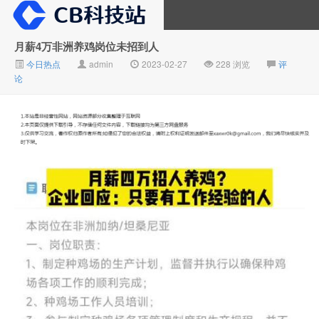
月薪4万非洲养鸡岗位未招到人
今日热点
admin
2023-02-27
228 浏览
评
大V推广
论