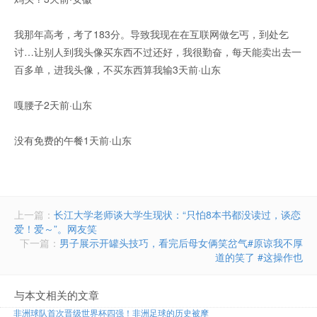
我那年高考，考了183分。导致我现在在互联网做乞丐，到处乞
讨…让别人到我头像买东西不过还好，我很勤奋，每天能卖出去一
百多单，进我头像，不买东西算我输3天前·山东
嘎腰子2天前·山东
没有免费的午餐1天前·山东
上一篇：
长江大学老师谈大学生现状：“只怕8本书都没读过，谈恋
爱！爱～”。网友笑
下一篇：
男子展示开罐头技巧，看完后母女俩笑岔气#原谅我不厚
道的笑了 #这操作也
与本文相关的文章
非洲球队首次晋级世界杯四强！非洲足球的历史被摩