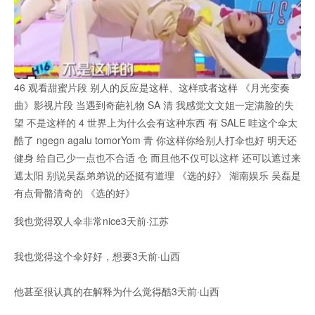
46 观看甜蜜片段 别人的反应是这样、这样或者这样 《月光变奏
曲》影视片段 当遇到奇葩礼物 SA 清 我感觉文文姐一定满脸的失
望 不是这样的 4 世界上为什么会有这种东西 有 SALE 哇这个伞太
酷了 ngegn agalu tomorYom 青 你这样你给别人打伞也好 明天还
健身 给自己少一点也不合适 仓 而且他不仅可以这样 还可以遮过来
遮太阳 别说吴磊弟弟说的还挺有道理 《选的好》 湖南娱乐 吴磊是
有点骨骼清奇的 《选的好》
我也觉得双人伞非常nice3天前·江苏
我也觉得这个伞好好，想要3天前·山西
他甚至很认真的在解释为什么觉得酷3天前·山西