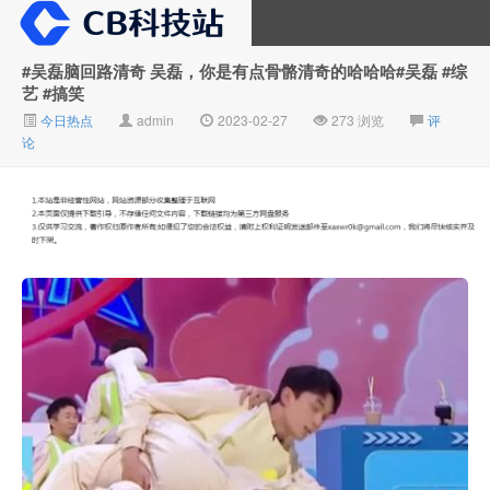
#吴磊脑回路清奇 吴磊，你是有点骨骼清奇的哈哈哈#吴磊 #综
艺 #搞笑
大V推广
今日热点
admin
2023-02-27
273 浏览
评
论