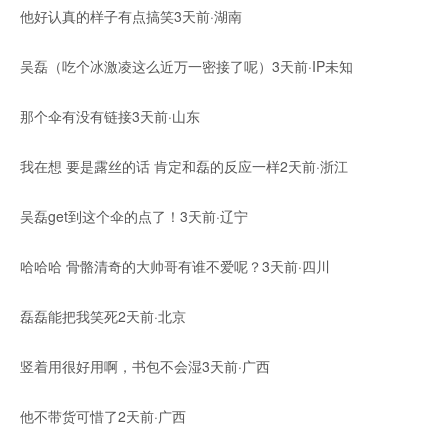
他好认真的样子有点搞笑3天前·湖南
吴磊（吃个冰激凌这么近万一密接了呢）3天前·IP未知
那个伞有没有链接3天前·山东
我在想 要是露丝的话 肯定和磊的反应一样2天前·浙江
吴磊get到这个伞的点了！3天前·辽宁
哈哈哈 骨骼清奇的大帅哥有谁不爱呢？3天前·四川
磊磊能把我笑死2天前·北京
竖着用很好用啊，书包不会湿3天前·广西
他不带货可惜了2天前·广西