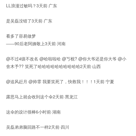
LL浪漫过敏吗？3天前·广东
是吴磊没错了3天前·广东
看多了容易做梦
——90后老阿姨敬上3天前·河南
@不过4级不改名 @哈啦啦哈 @丂枧? @你大爷还是你大爷 @小
舍木予?? 笑死了哈哈哈哈哈哈哈哈哈哈2天前·山西
@追风赶月 @帅霏 我要笑死了，快救我！！！1天前·宁夏
露思马上就会收到这个伞2天前·黑龙江
这伞的设计很棒6小时前·湖南
吴磊弟弟脑回路不一样2天前·四川