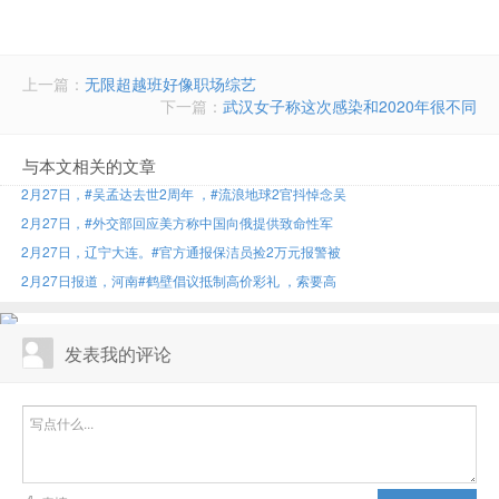
上一篇：
无限超越班好像职场综艺
下一篇：
武汉女子称这次感染和2020年很不同
与本文相关的文章
2月27日，#吴孟达去世2周年 ，#流浪地球2官抖悼念吴
2月27日，#外交部回应美方称中国向俄提供致命性军
2月27日，辽宁大连。#官方通报保洁员捡2万元报警被
2月27日报道，河南#鹤壁倡议抵制高价彩礼 ，索要高
发表我的评论