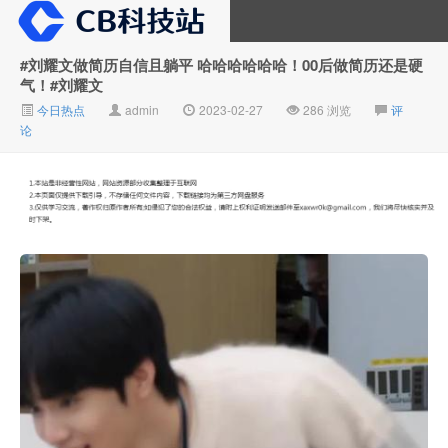
#刘耀文做简历自信且躺平 哈哈哈哈哈哈！00后做简历还是硬
气！#刘耀文
大V推广
今日热点
admin
2023-02-27
286 浏览
评
论