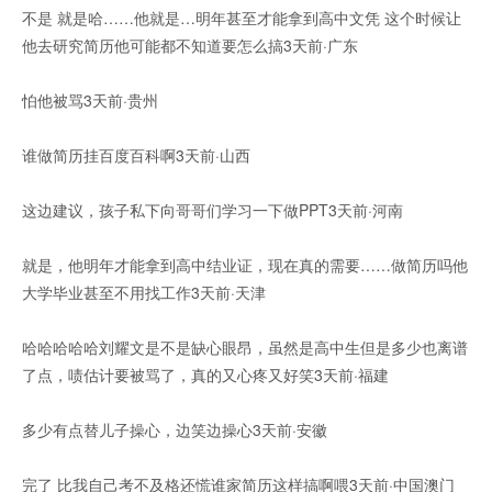
不是 就是哈……他就是…明年甚至才能拿到高中文凭 这个时候让
他去研究简历他可能都不知道要怎么搞3天前·广东
怕他被骂3天前·贵州
谁做简历挂百度百科啊3天前·山西
这边建议，孩子私下向哥哥们学习一下做PPT3天前·河南
就是，他明年才能拿到高中结业证，现在真的需要……做简历吗他
大学毕业甚至不用找工作3天前·天津
哈哈哈哈哈刘耀文是不是缺心眼昂，虽然是高中生但是多少也离谱
了点，啧估计要被骂了，真的又心疼又好笑3天前·福建
多少有点替儿子操心，边笑边操心3天前·安徽
完了 比我自己考不及格还慌谁家简历这样搞啊喂3天前·中国澳门