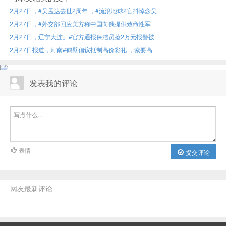
2月27日，#吴孟达去世2周年 ，#流浪地球2官抖悼念吴
2月27日，#外交部回应美方称中国向俄提供致命性军
2月27日，辽宁大连。#官方通报保洁员捡2万元报警被
2月27日报道，河南#鹤壁倡议抵制高价彩礼 ，索要高
发表我的评论
表情
提交评论
网友最新评论