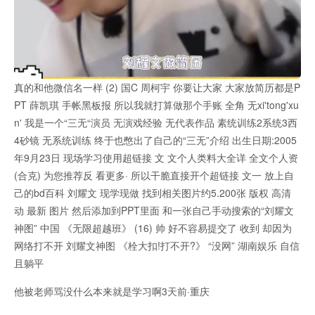
真的和他微信名一样 (2) 国C 周柯宇 你要让大家 大家放简历都是P
PT 薛凯琪 手帐黑板报 所以我就打算做那个手账 全角 无xi'tong'xu
n' 我是一个“三无“演员 无演戏经验 无代表作品 素统训练2系统3西
4砂镜 无系统训练 终于也憋出了自己的“三无”介绍 出生日期:2005
年9月23日 现场学习使用超链接 文 文个人类料大全详 全文个人资
(合克) 为您推荐反 看更多· 所以干脆直接开个超链接 文一 放上自
己的bd百科 刘耀文 现学现做 找到相关图片约5.200张 版权 高清
动 最新 图片 然后添加到PPT里面 和一张自己手动搜索的“刘耀文
神图” 中国 《无限超越班》 (16) 帅 好不容易提交了 收到 却因为
网络打不开 刘耀文神图 《栓大扣!打不开?》 “没网” 湖南娱乐 自信
且躺平
他被老师骂没什么本来就是学习啊3天前·重庆