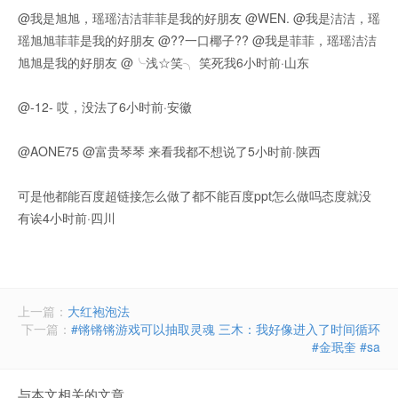
@我是旭旭，瑶瑶洁洁菲菲是我的好朋友 @WEN. @我是洁洁，瑶
瑶旭旭菲菲是我的好朋友 @??一口椰子?? @我是菲菲，瑶瑶洁洁
旭旭是我的好朋友 @╰浅☆笑╮ 笑死我6小时前·山东
@-12- 哎，没法了6小时前·安徽
@AONE75 @富贵琴琴 来看我都不想说了5小时前·陕西
可是他都能百度超链接怎么做了都不能百度ppt怎么做吗态度就没
有诶4小时前·四川
上一篇：
大红袍泡法
下一篇：
#锵锵锵游戏可以抽取灵魂 三木：我好像进入了时间循环
#金珉奎 #sa
与本文相关的文章