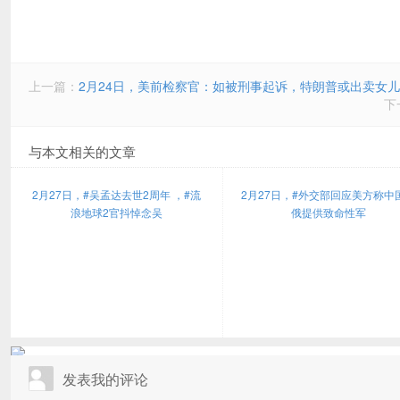
上一篇：
2月24日，美前检察官：如被刑事起诉，特朗普或出卖女
下
与本文相关的文章
2月27日，#吴孟达去世2周年 ，#流
2月27日，#外交部回应美方称中
浪地球2官抖悼念吴
俄提供致命性军
发表我的评论