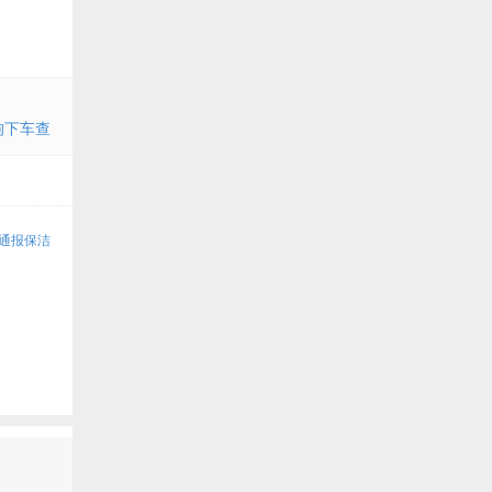
狗下车查
方通报保洁