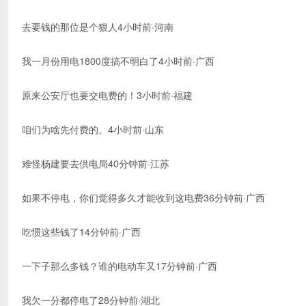
去要钱的那位是个狠人4小时前·河南
我一月份用电1800度搞不明白了4小时前·广西
原来公安厅也要交电费的！3小时前·福建
咱们为啥先付费的。4小时前·山东
难怪杨建要去供电局40分钟前·江苏
如果不停电，你们觉得多久才能收到这电费36分钟前·广西
吃惯这些钱了14分钟前·广西
一下子那么多钱？谁的电动车又17分钟前·广西
我欠一分都停电了28分钟前·湖北