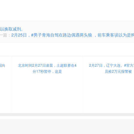
儿以换取减刑。
一篇：
2月25日，#男子青海自驾在路边偶遇两头狼 ，前车乘客误以为是
国向
北京时间2月27日凌晨，土超联赛在4
2月27日，辽宁大连。#官
分17秒暂停，这是
员捡2万元报警被