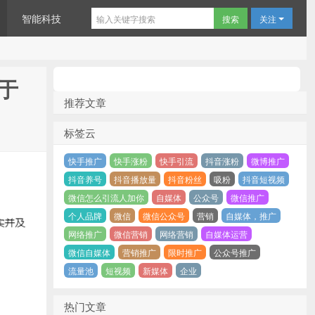
智能科技
关注
于
推荐文章
标签云
快手推广
快手涨粉
快手引流
抖音涨粉
微博推广
抖音养号
抖音播放量
抖音粉丝
吸粉
抖音短视频
微信怎么引流人加你
自媒体
公众号
微信推广
个人品牌
微信
微信公众号
营销
自媒体，推广
网络推广
微信营销
网络营销
自媒体运营
微信自媒体
营销推广
限时推广
公众号推广
流量池
短视频
新媒体
企业
热门文章