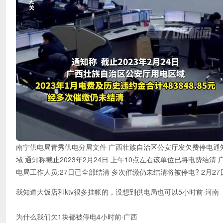
南宁供电局青秀供电分局文件 广西壮族自治区公安厅发欠费停电通知 2
域 通知称截止2023年2月24日 上午10点左右该单位已将电费结清
电局工作人员:27日已全部结清 多次催缴仍未结清将被停电? 2月
我知道大饭店和ktv很多挂帐的，没想到供电局也可以5小时前·河南
为什么我们欠1块都被停电4小时前·广西