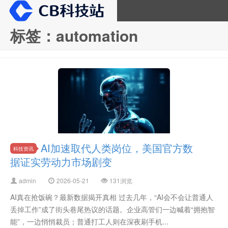
标签：automation
CB科技站
AI加速取代人类岗位，美国官方数
科技资讯
据证实劳动力市场剧变
admin
2026-05-21
131浏览
AI真在抢饭碗？最新数据揭开真相 过去几年，“AI会不会让普通人
丢掉工作”成了街头巷尾热议的话题。企业高管们一边喊着“拥抱智
能”，一边悄悄裁员；普通打工人则在深夜刷手机...