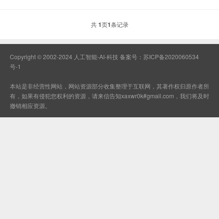
共
1
页
1
条记录
Copyright © 2002-2024 人工智能-AI-科技 备案号：
苏ICP备2020060534
号-1
本站是非经营性网站，网站资源部分收集整理于互联网，其著作权归原作者所
有，如果有侵犯您权利的资源，请来信告知xaxwr0k#gmail.com，我们将及时
撤销相应资源。