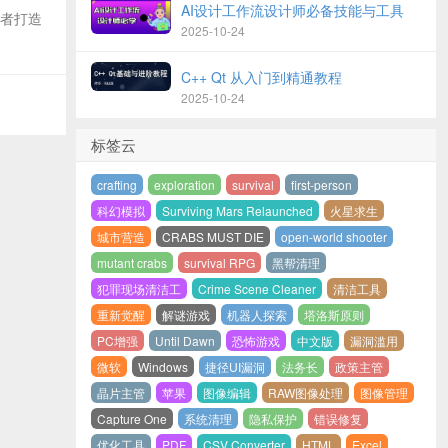
AI设计工作流设计师必备技能与工具
开发者打造
2025-10-24
C++ Qt 从入门到精通教程
2025-10-24
标签云
crafting
exploration
survival
first-person
科幻模拟
Surviving Mars Relaunched
火星求生
城市营造
CRABS MUST DIE
open-world shooter
mutant crabs
survival RPG
黑帮清理
犯罪现场清洁工
Crime Scene Cleaner
清洁工具
重新觉醒
解谜游戏
机器人探索
塔洛斯原则
PC增强
Until Dawn
恐怖游戏
中文版
漏洞滥用
微软
Windows
捷径UI漏洞
法务长
政策主管
晶片主管
苹果
图像编辑
RAW图像处理
图像管理
Capture One
系统清理
隐私保护
错误修复
优化工具
PDF
CSV Converter
HTML
Excel