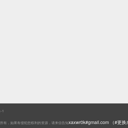
-1
xaxwr0k#gmail.com （#
所有，如果有侵犯您权利的资源，请来信告知