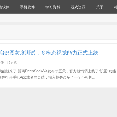
脑软件
手机软件
学习资料
游戏资源
关于
ek开启识图灰度测试，多模态视觉能力正式上线
116浏览
识图功能就来了 距离DeepSeek-V4发布才五天，官方就悄悄上线了“识图”功
你打开手机App或者网页端，输入框旁边多了一个小相机...