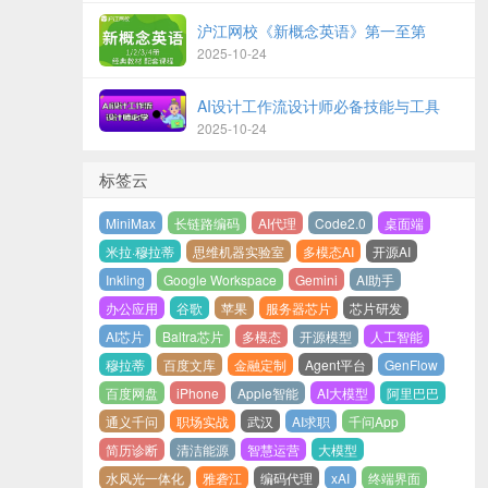
沪江网校《新概念英语》第一至第
2025-10-24
AI设计工作流设计师必备技能与工具
2025-10-24
标签云
MiniMax
长链路编码
AI代理
Code2.0
桌面端
米拉·穆拉蒂
思维机器实验室
多模态AI
开源AI
Inkling
Google Workspace
Gemini
AI助手
办公应用
谷歌
苹果
服务器芯片
芯片研发
AI芯片
Baltra芯片
多模态
开源模型
人工智能
穆拉蒂
百度文库
金融定制
Agent平台
GenFlow
百度网盘
iPhone
Apple智能
AI大模型
阿里巴巴
通义千问
职场实战
武汉
AI求职
千问App
简历诊断
清洁能源
智慧运营
大模型
水风光一体化
雅砻江
编码代理
xAI
终端界面