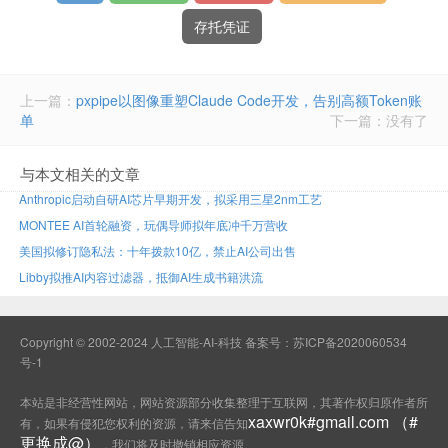
存托凭证
上一篇：
pxpipe以图像重塑Claude Code开发，告别高额Token账
单
下一篇：没有了
与本文相关的文章
Anthropic启动自研AI芯片早期开发，拟采用三星2nm工艺
MONTEE AI首轮融资，玩偶导师拟年底冲千万营收
美国拟修订隐私法：十年拨款10亿，禁止AI公司出售
Libby拟推AI内容过滤器，抵御AI生成书籍洪流
Copyright © 2002-2024 人工智能-AI-科技 备案号：
苏ICP备2020060534
号-1
本站是非经营性网站，网站资源部分收集整理于互联网，其著作权归原作者所
xaxwr0k#gmail.com （#
有，如果有侵犯您权利的资源，请来信告知
更换成@）
，我们将及时撤销相应资源。