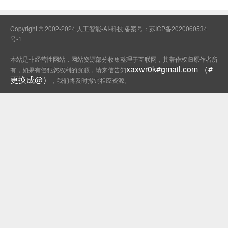
Copyright © 2002-2024 人工智能-AI-科技 备案号：
苏ICP备2020060534
号-1
本站是非经营性网站，网站资源部分收集整理于互联网，其著作权归原作者所
xaxwr0k#gmail.com （#
有，如果有侵犯您权利的资源，请来信告知
更换成@）
，我们将及时撤销相应资源。