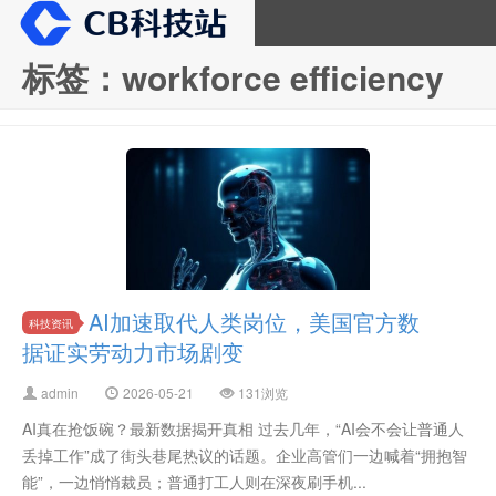
标签：workforce efficiency
CB科技站
AI加速取代人类岗位，美国官方数
科技资讯
据证实劳动力市场剧变
admin
2026-05-21
131浏览
AI真在抢饭碗？最新数据揭开真相 过去几年，“AI会不会让普通人
丢掉工作”成了街头巷尾热议的话题。企业高管们一边喊着“拥抱智
能”，一边悄悄裁员；普通打工人则在深夜刷手机...