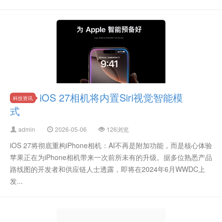
iOS 27相机将内置Siri视觉智能模
科技资讯
式
admin
2026-05-06
126浏览
iOS 27将彻底重构iPhone相机：AI不再是附加功能，而是核心体验
苹果正在为iPhone相机带来一次前所未有的升级。据多位熟悉产品
路线图的开发者和供应链人士透露，即将在2024年6月WWDC上
发...