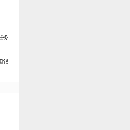
任务
但很