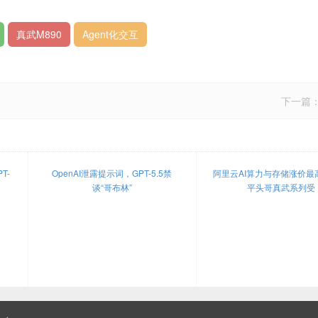
真武M890
Agent化交互
下一篇
T-
OpenAI泄露提示词，GPT-5.5禁
阿里云AI算力与存储涨价最
谈“哥布林”
平头哥真武系列受