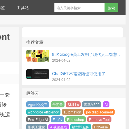
标签
工具站
nt
推荐文章
8 名Google员工发明了现代人工智慧，
2024-04-02
ChatGPT不需登陆也可使用了
2024-04-02
标签云
成一套
面转
Agent化交互
千问云
SKILLs
真武M890
AI
workforce efficiency
automation
job displacement
统运
End-Edge AI
Firefly
Photoshop
Remove Tool
影视工业化
AI视频生成
模型即服务
PixVerse