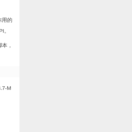
你用的
PI。
脚本，
7-M