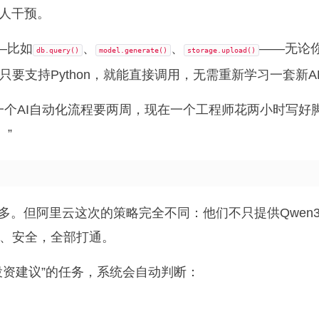
人干预。
——比如
、
、
——无论
db.query()
model.generate()
storage.upload()
研框架，只要支持Python，就能直接调用，无需重新学习一套新A
一个AI自动化流程要两周，现在一个工程师花两小时写好
。”
。但阿里云这次的策略完全不同：他们不只提供Qwen3.
理、安全，全部打通。
投资建议”的任务，系统会自动判断：