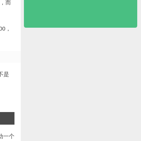
秒，而
00，
不是
动一个