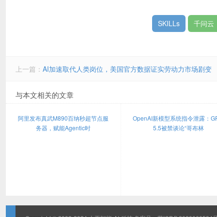
SKILLs
千问云
上一篇：
AI加速取代人类岗位，美国官方数据证实劳动力市场剧变
与本文相关的文章
阿里发布真武M890百纳秒超节点服
OpenAI新模型系统指令泄露：GP
务器，赋能Agentic时
5.5被禁谈论“哥布林