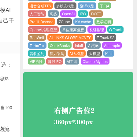
语音合成TTS
多模态模型
翻译模型
子曰4
AI
人工智能
高盛
OpenAI
IPO
ROFT
自己干
Prefill-Decode
ZCube
KV cache
数学证明
OpenAI推理模型
单位距离猜想
长链推理
Q-Truck
ReeWell
AI LINKS GLOBE MOVES
E-Truck S2
TurboTax
QuickBooks
Intuit
AI战略
Anthropic
营收盈利
算力采购
AI大模型
大模型
Kimi
VIE拆除
港股IPO
AI工具
Claude Mythos
打造：
深思熟
当100
物流