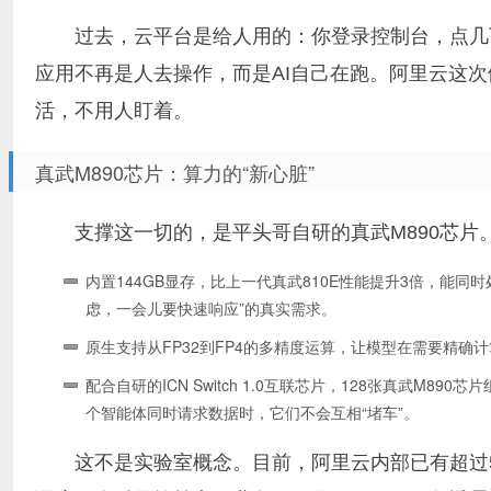
过去，云平台是给人用的：你登录控制台，点几
应用不再是人去操作，而是AI自己在跑。阿里云这次
活，不用人盯着。
真武M890芯片：算力的“新心脏”
支撑这一切的，是平头哥自研的真武M890芯片
内置144GB显存，比上一代真武810E性能提升3倍，能
虑，一会儿要快速响应”的真实需求。
原生支持从FP32到FP4的多精度运算，让模型在需要精
配合自研的ICN Switch 1.0互联芯片，128张真武M8
个智能体同时请求数据时，它们不会互相“堵车”。
这不是实验室概念。目前，阿里云内部已有超过5