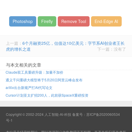
Photoshop
Firefly
Remove Tool
End-Edge AI
上一篇：
6个月融资25亿，估值达10亿美元：字节系AI创业者王长
虎的增长之道
下一篇：没有了
与本文相关的文章
Claude双工具重磅升级：加量不加价
通义千问重磅大模型将于5月20日阿里云峰会发布
arXiv出台新规严打AI代写论文
Cursor计划亚太扩招200人，此前获SpaceX重磅投资
Copyright © 2002-2024 人工智能-AI-科技 备案号：
苏ICP备2020060534
号-1
本站是非经营性网站，网站资源部分收集整理于互联网，其著作权归原作者所