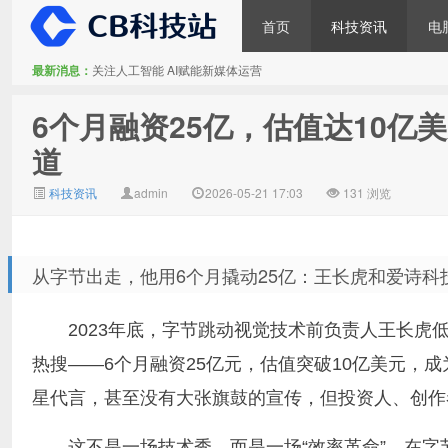
首页
科技资讯
电
最新消息：
关注人工智能 AI赋能新媒体运营
CB科技站
6个月融资25亿，估值达10亿
道
科技资讯
admin
2026-05-21 17:03
131 浏览
从字节出走，他用6个月撬动25亿：王长虎和爱诗科技
2023年底，字节跳动视觉技术前负责人王长虎低
热搜——6个月融资25亿元，估值突破10亿美元，成
星代言，甚至没有大张旗鼓的宣传，但投资人、创作
这不是一场技术秀，而是一场“效率革命”。在字节的S