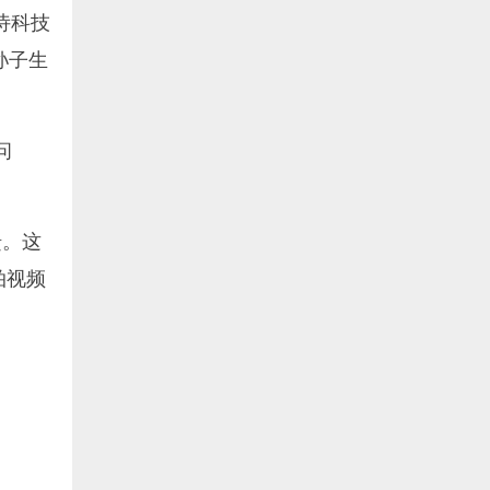
诗科技
孙子生
问
馈。这
拍视频