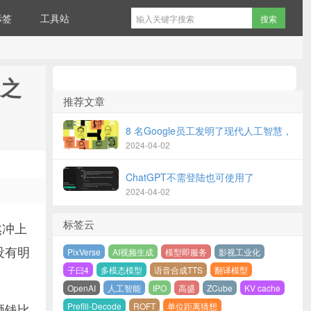
标签
工具站
长之
推荐文章
8 名Google员工发明了现代人工智慧，
2024-04-02
ChatGPT不需登陆也可使用了
2024-04-02
标签云
然冲上
没有明
PixVerse
AI视频生成
模型即服务
影视工业化
子曰4
多模态模型
语音合成TTS
翻译模型
OpenAI
人工智能
IPO
高盛
ZCube
KV cache
Prefill-Decode
ROFT
单位距离猜想
砸钱比