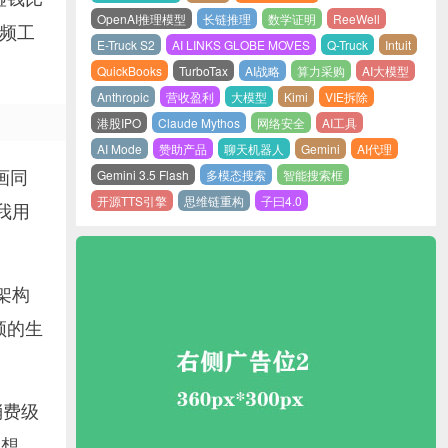
OpenAI推理模型
长链推理
数学证明
ReeWell
频工
E-Truck S2
AI LINKS GLOBE MOVES
Q-Truck
Intuit
QuickBooks
TurboTax
AI战略
算力采购
AI大模型
Anthropic
营收盈利
大模型
Kimi
VIE拆除
港股IPO
Claude Mythos
网络安全
AI工具
AI Mode
赞助产品
聊天机器人
Gemini
AI代理
Gemini 3.5 Flash
多模态搜索
智能搜索框
画同
开源TTS引擎
思维链重构
子曰4.0
我用
架构
频的生
消费级
敢想。