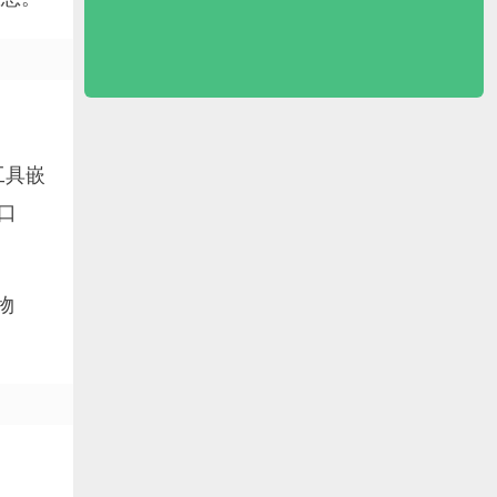
工具嵌
口
物