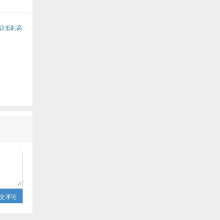
倡议抵制高
交评论