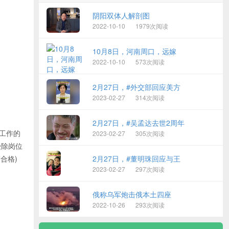
阴阳双体人解剖图
2022-10-10
1979次阅读
10月8日，河南周口，远嫁
2022-10-10
573次阅读
2月27日，#外交部回应美方
2023-02-27
314次阅读
2月27日，#吴孟达去世2周年
县工作的
2023-02-27
305次阅读
受除岗位
合格)
2月27日，#董明珠回应与王
2023-02-27
297次阅读
俄称乌军炮击俄本土四座
2022-10-26
293次阅读