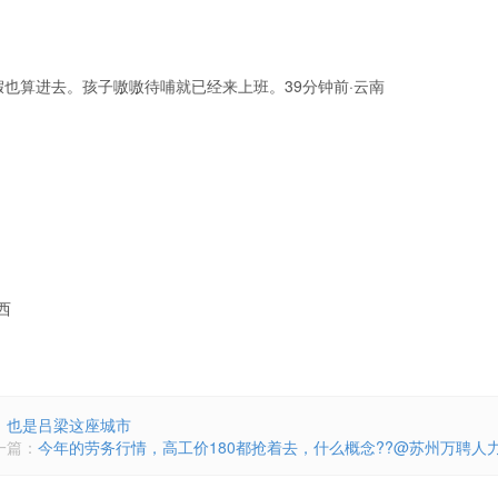
也算进去。孩子嗷嗷待哺就已经来上班。39分钟前·云南
西
，也是吕梁这座城市
一篇：
今年的劳务行情，高工价180都抢着去，什么概念??@苏州万聘人