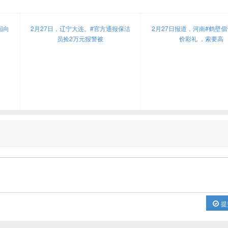
国向
2月27日，辽宁大连。#官方通报保洁
2月27日报道，河南#鹤壁
员捡2万元报警被
价彩礼 ，索要高
提