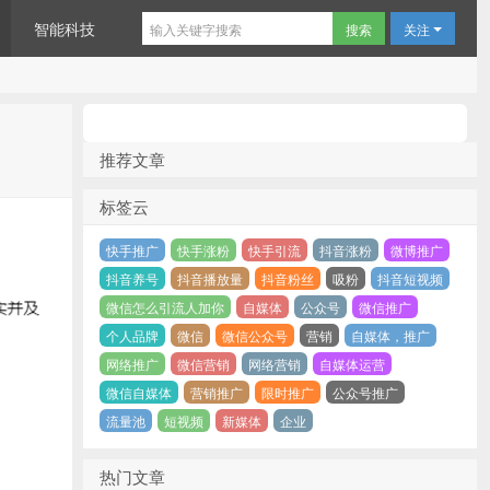
智能科技
关注
推荐文章
标签云
快手推广
快手涨粉
快手引流
抖音涨粉
微博推广
抖音养号
抖音播放量
抖音粉丝
吸粉
抖音短视频
微信怎么引流人加你
自媒体
公众号
微信推广
个人品牌
微信
微信公众号
营销
自媒体，推广
网络推广
微信营销
网络营销
自媒体运营
微信自媒体
营销推广
限时推广
公众号推广
流量池
短视频
新媒体
企业
热门文章