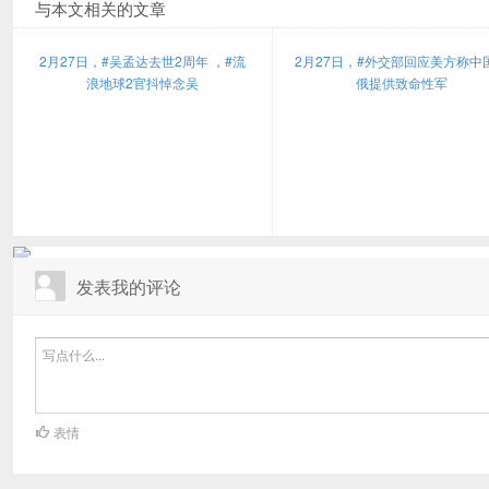
与本文相关的文章
2月27日，#吴孟达去世2周年 ，#流
2月27日，#外交部回应美方称中
浪地球2官抖悼念吴
俄提供致命性军
发表我的评论
表情