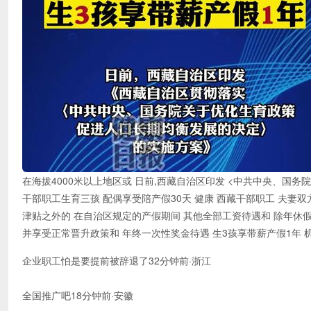
在海拔4000米以上地区或 日前,西藏自治区印发 <中共中央、国
干部职工生育三孩 配偶享受陪产假30天 健康 西藏干部职工 夫妻
津贴之外的 在自治区规定的产假期间 其他全部工资待遇和 除年休假
并享受正常晋升政策和 年终一次性奖金待遇 生3孩享带薪产假1年 
企业职工怕是要提前被辞退了32分钟前·浙江
全国推广吧18分钟前·安徽