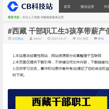
首页
微信运营
抖
最新消息：
关注人工智能 AI赋能新媒体运营
大V推广
#西藏 干部职工生3孩享带薪产假
今日热点
admin
2023-02-27
304 浏览
评论