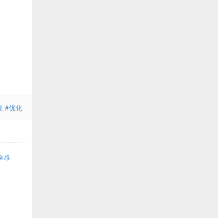
 #优化
全感