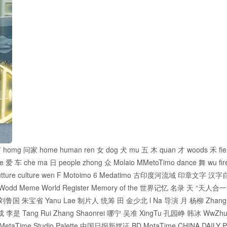
有 homg 问家 home human ren 女 dog 犬 mu 五 木 quan 才 woods 禾 fiel
 horse 爱 车 che ma 日 people zhong 众 Molaio MMetoTimo dance 舞 wu f
tture culture wen F Motoimo 6 Medatimo 古印度河流域 印章文字 汉
o Wodd Meme World Register Memory of the 世界记忆 名录 天 “天人合一
r 刘鲁国 朱宝省 Yanu Lae 制片人 统筹 田 金少北 l Na 导演 月 杨柳 Zhang 
 李是 Tang Rui Zhang Shaonrei 哪宁 吴准 XingTu 孔园峥 韩冰 WwZhu
 Studio Palette 中国日报新媒证 BD MotaTime CHINA DAILY Pro