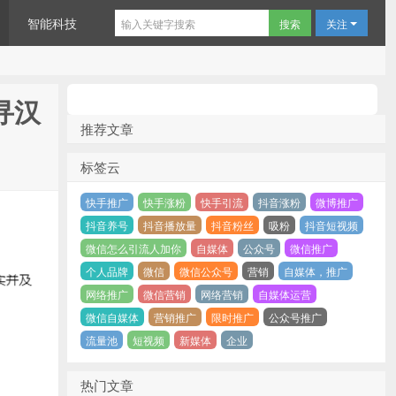
智能科技
关注
寻汉
推荐文章
标签云
快手推广
快手涨粉
快手引流
抖音涨粉
微博推广
抖音养号
抖音播放量
抖音粉丝
吸粉
抖音短视频
微信怎么引流人加你
自媒体
公众号
微信推广
个人品牌
微信
微信公众号
营销
自媒体，推广
网络推广
微信营销
网络营销
自媒体运营
微信自媒体
营销推广
限时推广
公众号推广
流量池
短视频
新媒体
企业
热门文章