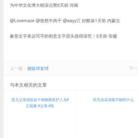
为中华文化博大精深点赞2天前·河南
@Lovemaze @孜然牛肉干 @aayy江 好酷诶1天前·内蒙古
象形文字表达写字的初意文字原头值得深究！3天前·安徽
上一篇：
侧旋球发球
下一
与本文相关的文章
患儿父亲捐造血干细胞救医护人员#
吃完连花清瘟不能吃什么
正能量 #父亲 #医