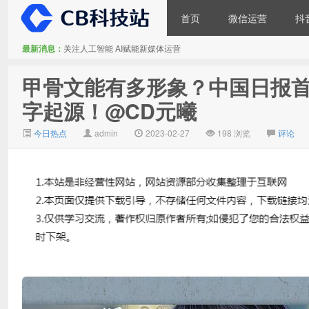
首页
微信运营
抖
最新消息：
关注人工智能 AI赋能新媒体运营
大V推广
甲骨文能有多形象？中国日报首位数
字起源！@CD元曦
今日热点
admin
2023-02-27
198 浏览
评论