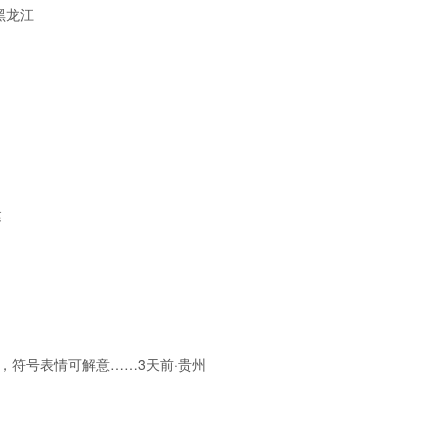
黑龙江
建
，符号表情可解意……3天前·贵州