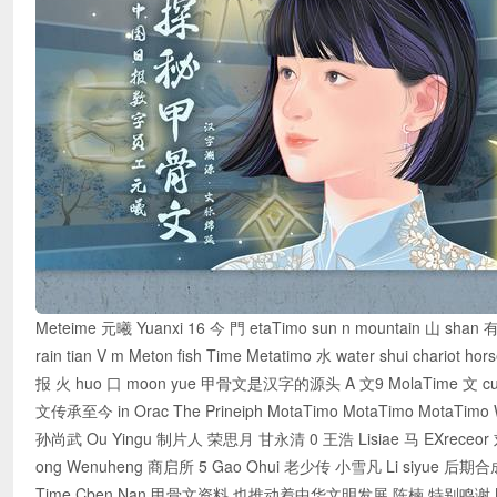
Meteime 元曦 Yuanxi 16 今 門 etaTimo sun n mountain 山 shan 
rain tian V m Meton fish Time Metatimo 水 water shui chariot
报 火 huo 口 moon yue 甲骨文是汉字的源头 A 文9 MolaTime 文 cu
文传承至今 in Orac The Prineiph MotaTimo MotaTimo MotaTim
孙尚武 Ou Yingu 制片人 荣思月 甘永清 0 王浩 Lisiae 马 EXreceo
ong Wenuheng 商启所 5 Gao Ohui 老少传 小雪凡 Li siyue 后期合成
Time Cben Nan 甲骨文资料 也推动着中华文明发展 陈楠 特别鸣谢 MetaTime