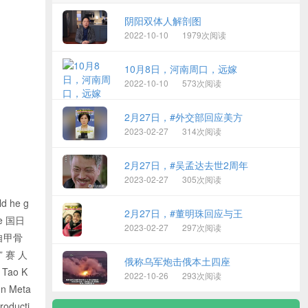
阴阳双体人解剖图
2022-10-10
1979次阅读
10月8日，河南周口，远嫁
2022-10-10
573次阅读
2月27日，#外交部回应美方
2023-02-27
314次阅读
2月27日，#吴孟达去世2周年
2023-02-27
305次阅读
d he g
2月27日，#董明珠回应与王
ire 国日
2023-02-27
297次阅读
字自甲骨
” 赛 人
俄称乌军炮击俄本土四座
Tao K
2022-10-26
293次阅读
n Meta
ducti