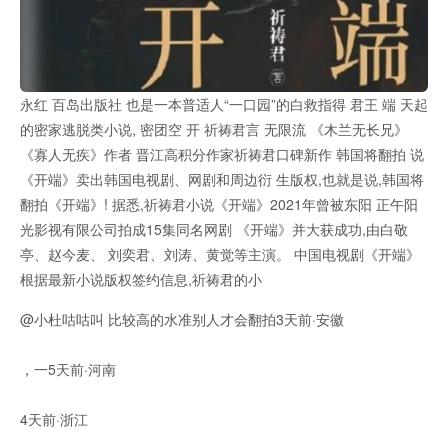
永红 百岛出版社 也是一本普适人“一口园”的白救指得 君王 端 天起
的密家逃脱类小说, 密团空 开 祈祷君言 无限流 《木兰无长兄》
《寡人无疾》作者 晋江高积分作家祈祷君口碑新作 韩国将翻拍 说
《开端》卖出韩国电视剧、网剧和周边衍 生版权,也就是说,韩国将
翻拍《开端》! 据悉,祈祷君小说《开端》2021年曾被东阳 正午阳
光影视有限公司拍成15集同名网剧 《开端》并大获成功,由白敬
亭、赵今麦、 刘奕君、刘涛、黄觉等主演。 中国电视剧《开端》
根据最新小说版权签约信息,祈祷君的小
@小杜咕咕叫 比较高的水准别人才会翻拍3天前·安徽
，一5天前·河南
4天前·浙江