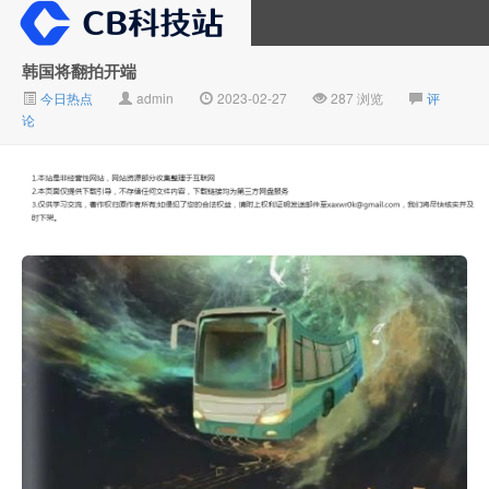
韩国将翻拍开端
今日热点
admin
2023-02-27
287 浏览
评
大V推广
论