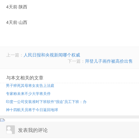
4天前·陕西
4天前·山西
上一篇：
人民日报和央视新闻哪个权威
下一篇：
拜登儿子画作被高价出售
与本文相关的文章
男子猝死其母将女友告上法庭
专家称未来不少大学将关停
印度一公司安装准时下班软件“强迫”员工下班：办
神十四航天员将于今日返回地球
发表我的评论