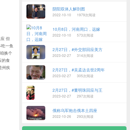
阴阳双体人解剖图
2022-10-10
1979次阅读
10月8日，河南周口，远嫁
2022-10-10
573次阅读
应 但
多吃一鱼
2月27日，#外交部回应美方
 咱换个
2023-02-27
314次阅读
应的食
贵州疾
2月27日，#吴孟达去世2周年
2023-02-27
305次阅读
2月27日，#董明珠回应与王
2023-02-27
297次阅读
俄称乌军炮击俄本土四座
2022-10-26
293次阅读