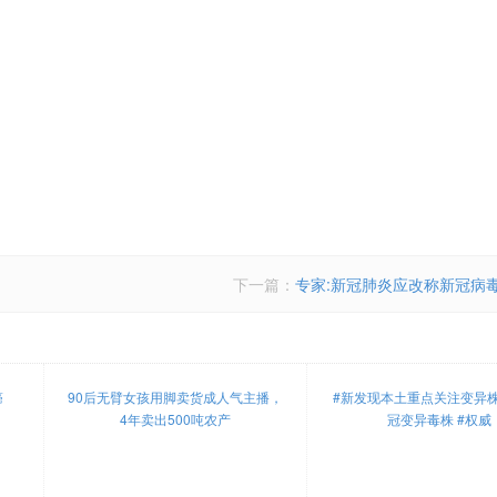
下一篇：
专家:新冠肺炎应改称新冠病
癌
90后无臂女孩用脚卖货成人气主播，
#新发现本土重点关注变异株
4年卖出500吨农产
冠变异毒株 #权威