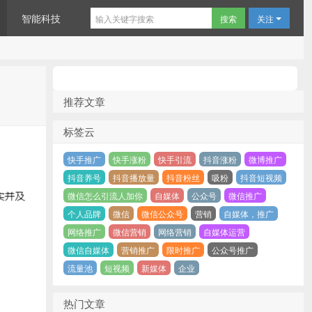
智能科技
关注
推荐文章
标签云
快手推广
快手涨粉
快手引流
抖音涨粉
微博推广
抖音养号
抖音播放量
抖音粉丝
吸粉
抖音短视频
微信怎么引流人加你
自媒体
公众号
微信推广
个人品牌
微信
微信公众号
营销
自媒体，推广
网络推广
微信营销
网络营销
自媒体运营
微信自媒体
营销推广
限时推广
公众号推广
流量池
短视频
新媒体
企业
热门文章