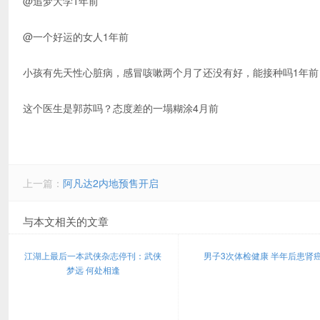
@追梦大学1年前
@一个好运的女人1年前
小孩有先天性心脏病，感冒咳嗽两个月了还没有好，能接种吗1年前
这个医生是郭苏吗？态度差的一塌糊涂4月前
上一篇：
阿凡达2内地预售开启
与本文相关的文章
江湖上最后一本武侠杂志停刊：武侠
男子3次体检健康 半年后患肾
梦远 何处相逢