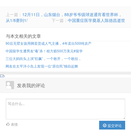
上一篇：
12月11日，山东烟台，88岁爷爷级球迷通宵看世界杯，
从1/8赛到1/
下一篇：
中国重症医学奠基人陈德昌逝世
与本文相关的文章
90后无臂女孩用脚卖货成人气主播，4年卖出500吨农产
中国留学生遭男友“毒”杀！校方赔500万美元#留学
三位大妈街头上演“狂飙”，一个敢开，一个敢拉，
网友在太平洋小岛上发现一位“原住民”独自起舞
发表我的评论
表情
提交评论