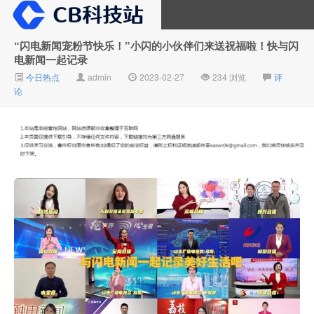
“闪电新闻宠粉节快乐！”小闪的小伙伴们来送祝福啦！快与闪
电新闻一起记录
大V推广
今日热点
admin
2023-02-27
234 浏览
评
论