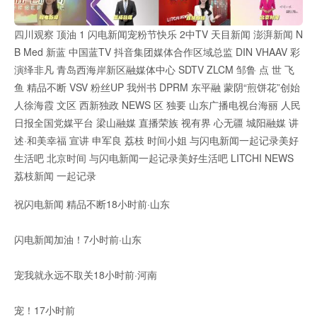
四川观察 顶油 1 闪电新闻宠粉节快乐 2中TV 天目新闻 澎湃新闻 N
B Med 新蓝 中国蓝TV 抖音集团媒体合作区域总监 DIN VHAAV 彩
演绎非凡 青岛西海岸新区融媒体中心 SDTV ZLCM 邹鲁 点 世 飞
鱼 精品不断 VSV 粉丝UP 我州书 DPRM 东平融 蒙阴“煎饼花”创始
人徐海霞 文区 西新独政 NEWS 区 独要 山东广播电视台海丽 人民
日报全国党媒平台 梁山融媒 直播荣族 视有界 心无疆 城阳融媒 讲
述·和美幸福 宣讲 申军良 荔枝 时间小姐 与闪电新闻一起记录美好
生活吧 北京时间 与闪电新闻一起记录美好生活吧 LITCHI NEWS
荔枝新闻 一起记录
祝闪电新闻 精品不断18小时前·山东
闪电新闻加油！7小时前·山东
宠我就永远不取关18小时前·河南
宠！17小时前